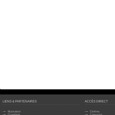
LIENS & PARTENAIRES
ACCÈS DIRECT
Illustrateur
Cinéma
Graphiste
Concours