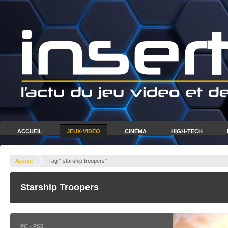
ACCUEIL
JEUX-VIDÉO
CINÉMA
HIGH-TECH
Accueil
Tag " starship troopers"
Starship Troopers
PC
-
PS5