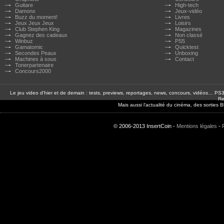
Guitare
High-tech
Damonx
Jeux-vidéo
Buzz du moment!
Livres
Jeux Jeux Jeux
Loisirs
Club Stephen King
Magazines
Gagnez des cadeaux
Non classé
Winbuz
PS5
Gamatomic
Quicktest
Secondes Peaux
Unboxing
Machines à sous
Contact
Tonerpartenaire
Concours2000
Le jeu video d'hier et de demain : tests, previews, reportages, news, concours, vidéos… P
Re
Mais aussi l'actualité du cinéma, des sorties
© 2006-2013 InsertCoin -
Mentions légales
-