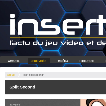
ACCUEIL
JEUX-VIDÉO
CINÉMA
HIGH-TECH
Accueil
Tag " split second"
Split Second
AUTRES