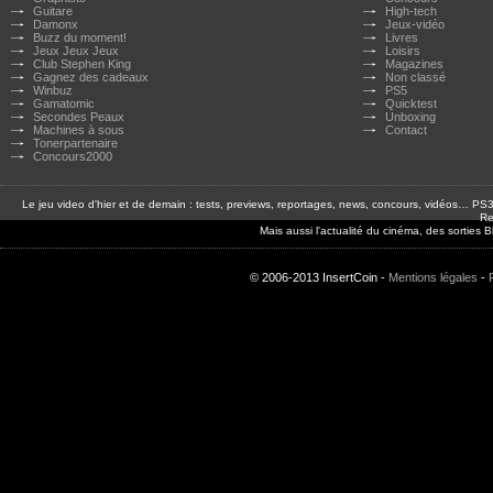
Guitare
High-tech
Damonx
Jeux-vidéo
Buzz du moment!
Livres
Jeux Jeux Jeux
Loisirs
Club Stephen King
Magazines
Gagnez des cadeaux
Non classé
Winbuz
PS5
Gamatomic
Quicktest
Secondes Peaux
Unboxing
Machines à sous
Contact
Tonerpartenaire
Concours2000
Le jeu video d'hier et de demain : tests, previews, reportages, news, concours, vidéos… P
Re
Mais aussi l'actualité du cinéma, des sorties
© 2006-2013 InsertCoin -
Mentions légales
-