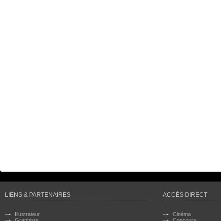
LIENS & PARTENAIRES
ACCÈS DIRECT
Illustrateur
Cinéma
Graphiste
Concours