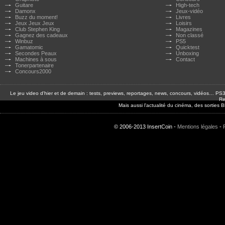
Guitare
High-tech
Damonx
Jeux-vidéo
Buzz du moment!
Livres
Jeux Jeux Jeux
Loisirs
Club Stephen King
Magazines
Gagnez des cadeaux
Non classé
Winbuz
PS5
Gamatomic
Quicktest
Secondes Peaux
Unboxing
Machines à sous
Contact
Tonerpartenaire
Concours2000
Le jeu video d'hier et de demain : tests, previews, reportages, news, concours, vidéos… P
Re
Mais aussi l'actualité du cinéma, des sorties
© 2006-2013 InsertCoin -
Mentions légales
-