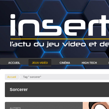
ACCUEIL
JEUX-VIDÉO
CINÉMA
HIGH-TECH
Accueil
Tag " sorcerer"
Sorcerer
AUTRES