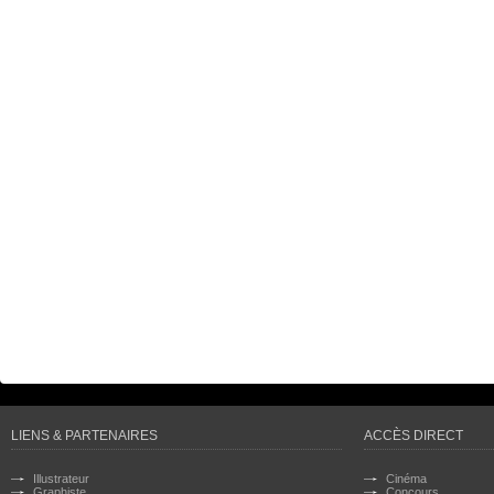
LIENS & PARTENAIRES
ACCÈS DIRECT
Illustrateur
Cinéma
Graphiste
Concours