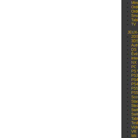
Min
Ord
Ord
Sma
Tabl
TV
JEUX
2D
3D
Aut
DS
Évé
Inte
NX
PC
PS 
PS
PS
PS
PS
PS
Sco
Sta
Ste
Swi
Swi
Tabl
Test
Vid
VR
Wii