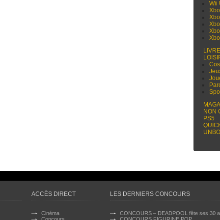
Wii
Xbo
Xbo
Xbo
Xbo
Xbo
LIVR
LOISI
Cos
Jeu
Jou
Par
Spo
MAGA
NON 
PS5
QUIC
UNBO
ACCÈS DIRECT
LES DERNIERS CONCOURS
Cinéma
CONCOURS – DEADPOOL fête ses 30 a
Concours
CONCOURS FIGURINE POP