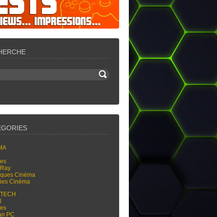
HERCHE
ÉGORIES
MA
res
-Ray
tiques Cinéma
ties Cinéma
-TECH
N
res
an PC