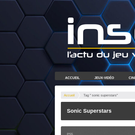
ACCUEIL
JEUX-VIDÉO
CI
Accueil
Tag " sonic superstars"
Sonic Superstars
PS5