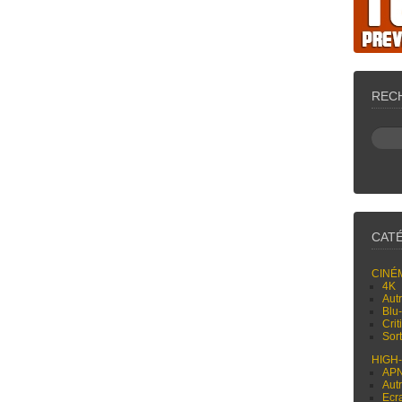
REC
CAT
CINÉ
4K
Aut
Blu
Cri
Sor
HIGH
AP
Aut
Ecr