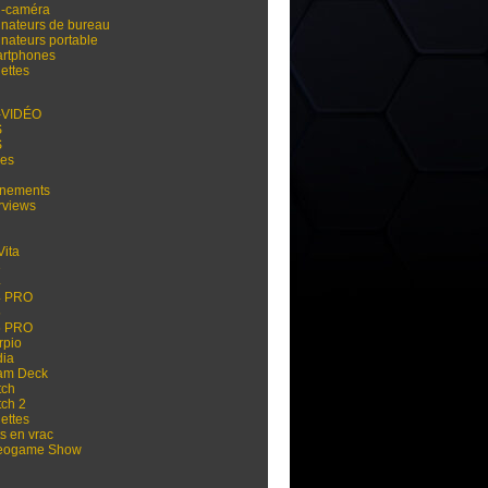
i-caméra
inateurs de bureau
inateurs portable
rtphones
ettes
-VIDÉO
S
S
res
nements
rviews
Vita
3
4
4 PRO
5
5 PRO
rpio
dia
am Deck
tch
tch 2
ettes
s en vrac
eogame Show