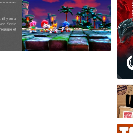
 (il y en a
vec Sonic
d’équipe et