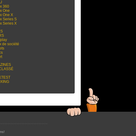
 U
x 360
x One
x One X
x Series S
x Series X
ES
RS
play
x de société
ets
cs
rt
ZINES
CLASSÉ
KTEST
XING
ns!