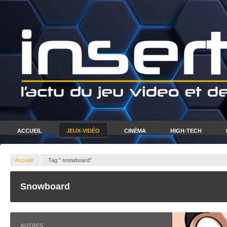
ACCUEIL
JEUX-VIDÉO
CINÉMA
HIGH-TECH
Accueil
Tag " snowboard"
Snowboard
AUTRES