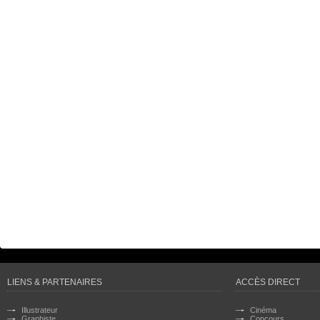
LIENS & PARTENAIRES
ACCÈS DIRECT
Illustrateur
Cinéma
Graphiste
Concours