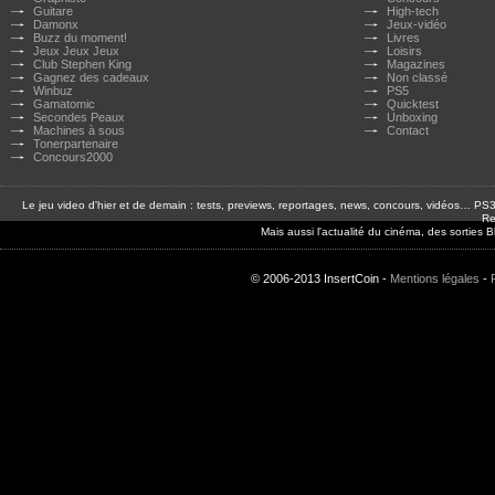
Guitare
High-tech
Damonx
Jeux-vidéo
Buzz du moment!
Livres
Jeux Jeux Jeux
Loisirs
Club Stephen King
Magazines
Gagnez des cadeaux
Non classé
Winbuz
PS5
Gamatomic
Quicktest
Secondes Peaux
Unboxing
Machines à sous
Contact
Tonerpartenaire
Concours2000
Le jeu video d'hier et de demain : tests, previews, reportages, news, concours, vidéos… P
Re
Mais aussi l'actualité du cinéma, des sorties
© 2006-2013 InsertCoin -
Mentions légales
-