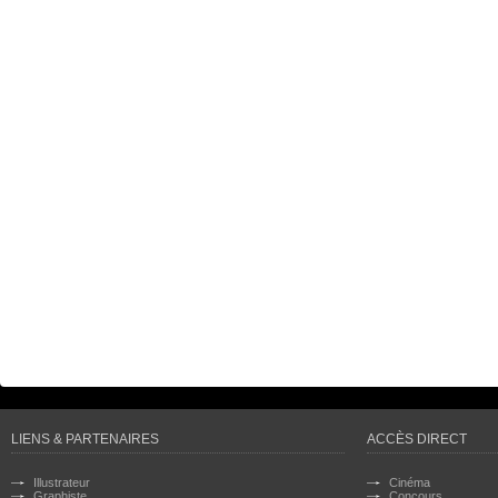
LIENS & PARTENAIRES
ACCÈS DIRECT
Illustrateur
Cinéma
Graphiste
Concours