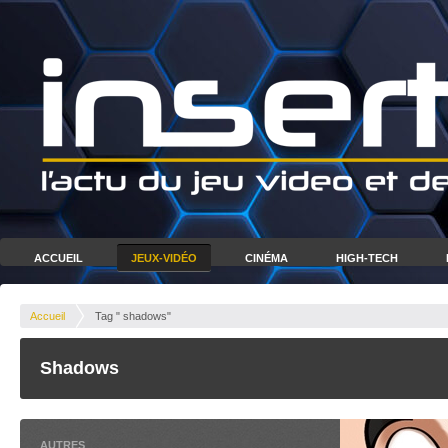
ACCUEIL
JEUX-VIDÉO
CINÉMA
HIGH-TECH
Accueil
Tag " shadows"
Shadows
AUTRES