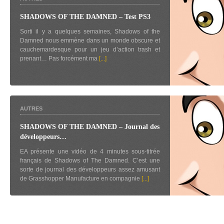
SHADOWS OF THE DAMNED – Test PS3
Sorti il y a quelques semaines, Shadows of the
Damned nous emmène dans un monde obscure et
cauchemardesque pour un jeu d’action trash et
prenant… Pas forcément ma
[...]
AUTRES
SHADOWS OF THE DAMNED – Journal des
développeurs…
EA présente une vidéo de 4 minutes sous-titrée
français de Shadows of The Damned. C’est une
sorte de journal des développeurs assez amusant
de Grasshopper Manufacture en compagnie
[...]