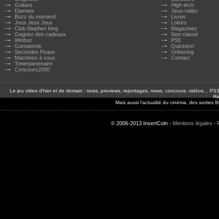
Guitare
High-tech
Damonx
Jeux-vidéo
Buzz du moment!
Livres
Jeux Jeux Jeux
Loisirs
Club Stephen King
Magazines
Gagnez des cadeaux
Non classé
Winbuz
PS5
Gamatomic
Quicktest
Secondes Peaux
Unboxing
Machines à sous
Contact
Tonerpartenaire
Concours2000
Le jeu video d'hier et de demain : tests, previews, reportages, news, concours, vidéos… P
Re
Mais aussi l'actualité du cinéma, des sorties
© 2006-2013 InsertCoin -
Mentions légales
-