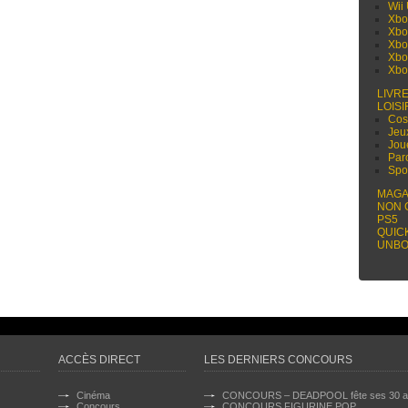
Wii
Xbo
Xbo
Xbo
Xbo
Xbo
LIVR
LOISI
Cos
Jeu
Jou
Par
Spo
MAGA
NON 
PS5
QUIC
UNBO
ACCÈS DIRECT
LES DERNIERS CONCOURS
Cinéma
CONCOURS – DEADPOOL fête ses 30 a
Concours
CONCOURS FIGURINE POP