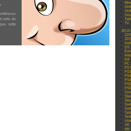
Min
O
Ord
Ord
conférence
Sma
it celle de
Tabl
TV
que cette
JEUX
2D
3D
Aut
DS
Évé
Inte
NX
PC
PS 
PS
PS
PS
PS
PS
Sco
Sta
Ste
Swi
Swi
Tabl
Test
Vid
VR
Wii