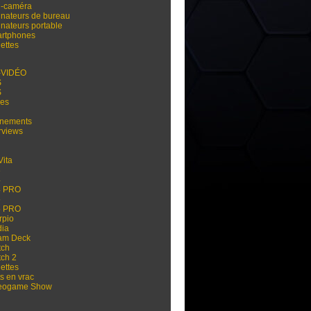
i-caméra
inateurs de bureau
inateurs portable
rtphones
ettes
-VIDÉO
S
S
res
nements
rviews
Vita
3
4
4 PRO
5
5 PRO
rpio
dia
am Deck
tch
tch 2
ettes
s en vrac
eogame Show