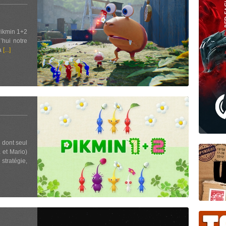
Pikmin 1+2
’hui notre
la
[...]
e dont seul
 et Mario)
stratégie,