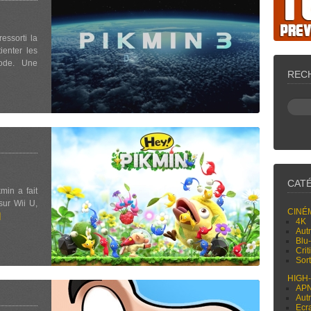
essorti la
ienter les
sode. Une
REC
CAT
min a fait
sur Wii U,
CINÉ
]
4K
Aut
Blu
Cri
Sor
HIGH
AP
Aut
Ecr