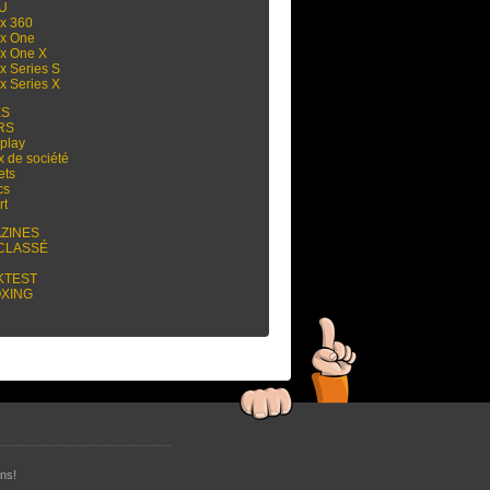
 U
x 360
x One
x One X
x Series S
x Series X
ES
RS
play
x de société
ets
cs
rt
ZINES
CLASSÉ
KTEST
XING
ns!