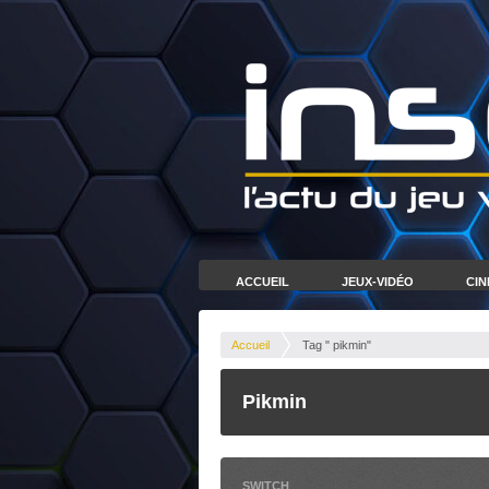
ACCUEIL
JEUX-VIDÉO
CI
Accueil
Tag " pikmin"
Pikmin
SWITCH