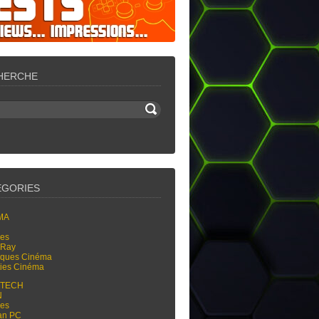
HERCHE
ÉGORIES
MA
res
-Ray
tiques Cinéma
ties Cinéma
-TECH
N
res
an PC