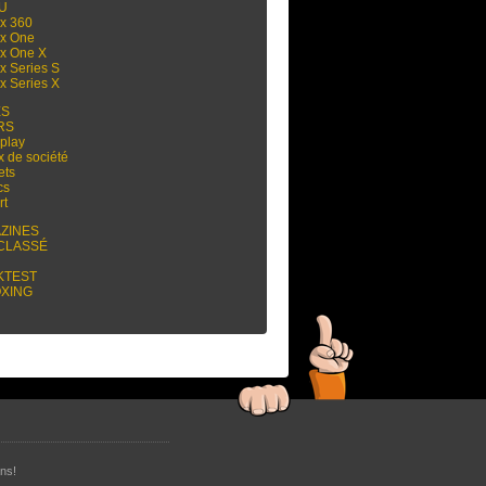
 U
x 360
x One
x One X
x Series S
x Series X
ES
RS
play
x de société
ets
cs
rt
ZINES
CLASSÉ
KTEST
XING
ns!