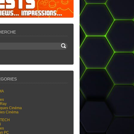
HERCHE
ÉGORIES
MA
res
-Ray
tiques Cinéma
ties Cinéma
-TECH
N
res
an PC