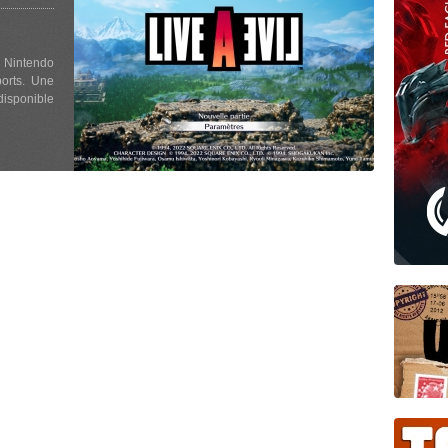
 Nintendo
ports. Une
disponible