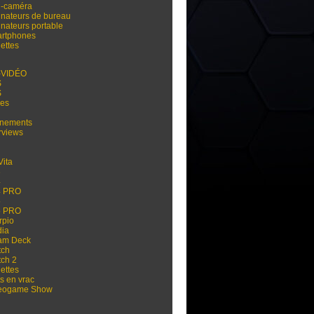
i-caméra
inateurs de bureau
inateurs portable
rtphones
ettes
-VIDÉO
S
S
res
nements
rviews
Vita
3
4
4 PRO
5
5 PRO
rpio
dia
am Deck
tch
tch 2
ettes
s en vrac
eogame Show