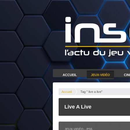
ACCUEIL
JEUX-VIDÉO
CI
Accueil
Tag " live a live"
Live A Live
JEUX-VIDÉO
-
PS5