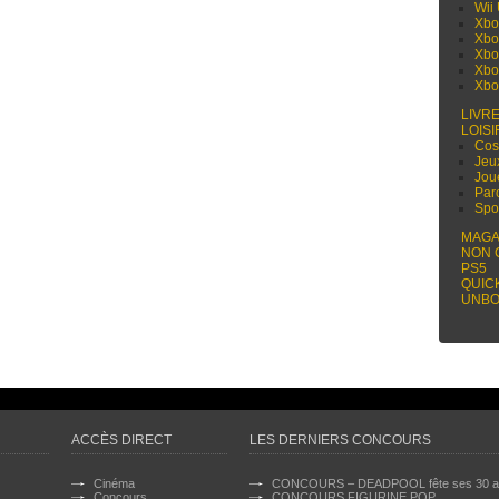
Wii
Xbo
Xbo
Xbo
Xbo
Xbo
LIVR
LOISI
Cos
Jeu
Jou
Par
Spo
MAGA
NON 
PS5
QUIC
UNBO
ACCÈS DIRECT
LES DERNIERS CONCOURS
Cinéma
CONCOURS – DEADPOOL fête ses 30 a
Concours
CONCOURS FIGURINE POP