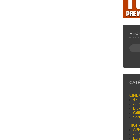
REC
CAT
CINÉ
4K
Aut
Blu
Cri
Sor
HIGH
AP
Aut
Ecr