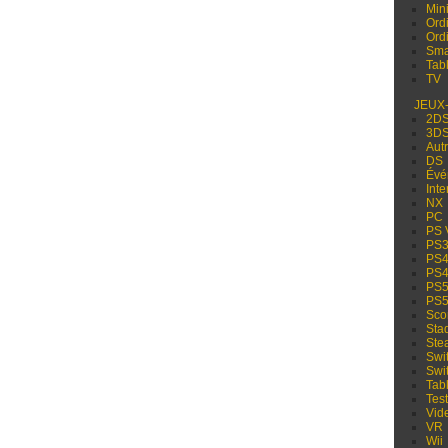
Min
Ord
Ord
Sma
Tabl
TV
JEUX
2D
3D
Aut
DS
Évé
Inte
NX
PC
PS 
PS
PS
PS
PS
PS
Sco
Sta
Ste
Swi
Swi
Tabl
Test
Vid
VR
Wii