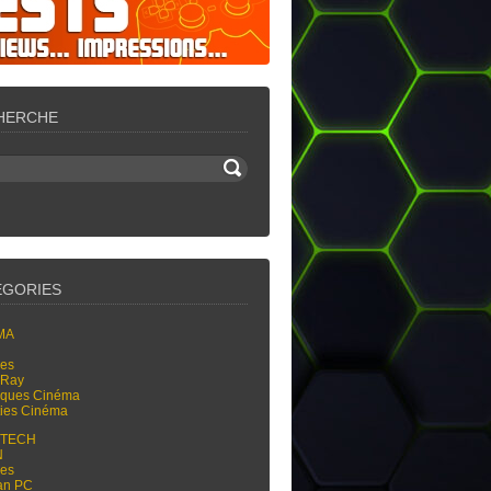
HERCHE
ÉGORIES
MA
res
-Ray
tiques Cinéma
ties Cinéma
-TECH
N
res
an PC