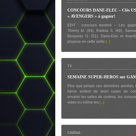
CONCOURS DANE-ELEC – Clés U
« AVENGERS » à gagner!
EDIT : concours terminé – Les gagn
Thierry M. (94), Radhia S. (69), Samue
Benjamin G. (51). Dane-Elec et Insert
propose en cette veille
[...]
TV
SEMAINE SUPER-HEROS sur GA
Plus que jamais ces dernières années, 
héros sortent de leurs cases de co
envahir les salles de cinéma, les consol
video ou même les
[...]
CINÉMA