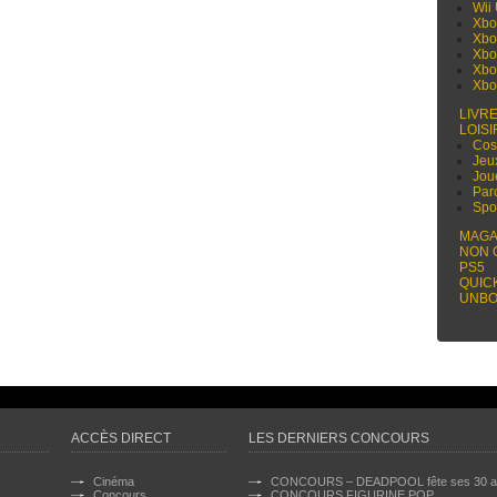
Wii
Xbo
Xbo
Xbo
Xbo
Xbo
LIVR
LOISI
Cos
Jeu
Jou
Par
Spo
MAGA
NON 
PS5
QUIC
UNBO
ACCÈS DIRECT
LES DERNIERS CONCOURS
Cinéma
CONCOURS – DEADPOOL fête ses 30 a
Concours
CONCOURS FIGURINE POP