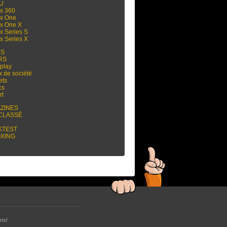
 U
x 360
x One
x One X
x Series S
x Series X
ES
RS
play
x de société
ets
cs
rt
ZINES
CLASSÉ
KTEST
XING
ns!