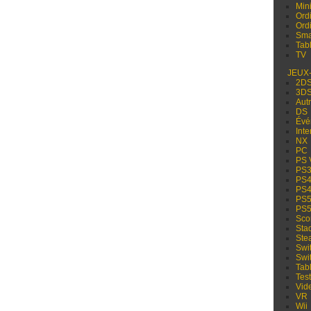
Min
Ord
Ord
Sma
Tabl
TV
JEUX
2D
3D
Aut
DS
Évé
Inte
NX
PC
PS 
PS
PS
PS
PS
PS
Sco
Sta
Ste
Swi
Swi
Tabl
Test
Vid
VR
Wii