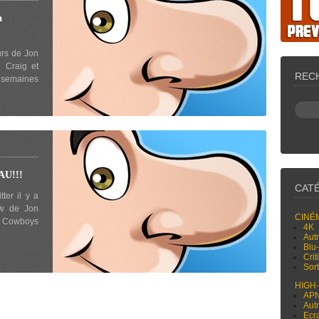
a
urs de Jon
 Craig et
REC
semaines
U!!!
CAT
ter il y a
iew de Jon
CINÉ
de Cowboys
4K
Aut
Blu
Cri
Sor
HIGH
AP
Aut
Ecr