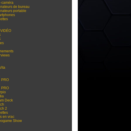
i-caméra
inateurs de bureau
inateurs portable
rtphones
ettes
-VIDÉO
S
S
res
nements
rviews
Vita
3
4
4 PRO
5
5 PRO
rpio
dia
am Deck
tch
tch 2
ettes
s en vrac
eogame Show