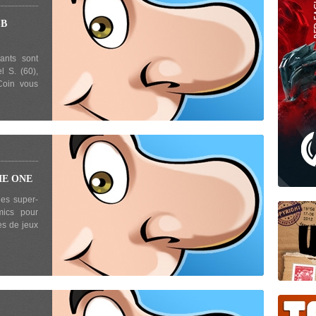
SB
ants sont
l S. (60),
Coin vous
ME ONE
les super-
mics pour
es de jeux