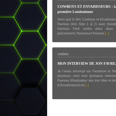
COWBOYS ET ENVAHISSEURS : l
première Londonienne
Alors que le film Cowboys et Envahisse
Favreau (Iron Man 1 & 2) avec Daniel
Harrison Ford sortira dans deux 
précisément, Paramount Pictures
[...]
CINÉMA
MON INTERVIEW DE JON FAVREA
Je l’avais annonçé sur Facebook et Twit
plusieurs, voici mon (presque) interv
Favreau (Réalisateur des Iron Man et 
& Envahisseurs) et
[...]