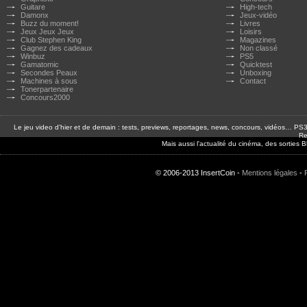
Guitare
High-tech
Damonx
Jeux-vidéo
Buzz du moment!
Livres
Jeux Jeux Jeux
Loisirs
Club Stephen King
Magazines
Gagnez des cadeaux
Non classé
Winbuz
PS5
Gamatomic
Quicktest
Secondes Peaux
Unboxing
Machines à sous
Contact
Tonerpartenaire
Concours2000
Le jeu video d'hier et de demain : tests, previews, reportages, news, concours, vidéos… P
Re
Mais aussi l'actualité du cinéma, des sorties
© 2006-2013 InsertCoin -
Mentions légales
-