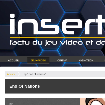
ACCUEIL
JEUX-VIDÉO
CINÉMA
HIGH-TECH
Accueil
Tag " end of nations"
End Of Nations
PC