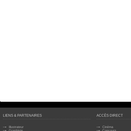
LIENS & PARTENAIRES
ACCÈS DIRECT
Illustrateur
Cinéma
Graphiste
Concours