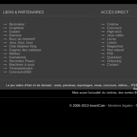
LIENS & PARTENAIRES
ACCÈS DIRECT
Illustrateur
Cinéma
Graphiste
Concours
Guitare
High-tech
Damonx
Jeux-vidéo
Buzz du moment!
Livres
Jeux Jeux Jeux
Loisirs
Club Stephen King
Magazines
Gagnez des cadeaux
Non classé
Winbuz
PS5
Gamatomic
Quicktest
Secondes Peaux
Unboxing
Machines à sous
Contact
Tonerpartenaire
Concours2000
Le jeu video d'hier et de demain : tests, previews, reportages, news, concours, vidéos… P
Re
Mais aussi l'actualité du cinéma, des sorties
© 2006-2013 InsertCoin -
Mentions légales
-