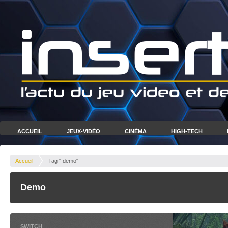
ACCUEIL
JEUX-VIDÉO
CINÉMA
HIGH-TECH
Accueil
Tag " demo"
Demo
SWITCH