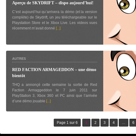
Aperçu de SKYDRIFT – dispo aujourd’hui!
C’est aujourd’hui qu’arrivera la démo (et la version
complète) de Skydrift, un jeu téléchargeable sur le
Playstation Store et le Xbox Live. Les videos vues
récemment m’avait donné
[...]
AUTRES
RED FACTION ARMAGEDDON – une démo
bientôt
THQ a annonçé cette semaine la sortie de Red
Faction Armaggeddon le 7 juin 2011 sur
PlayStation 3, Xbox 360 et PC ainsi que l’arrivée
d’une démo jouable
[...]
Page 1 sur 6
1
2
3
4
…
6