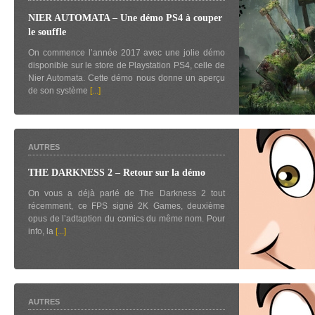
NIER AUTOMATA – Une démo PS4 à couper
le souffle
On commence l’année 2017 avec une jolie démo
disponible sur le store de Playstation PS4, celle de
Nier Automata. Cette démo nous donne un aperçu
de son système
[...]
AUTRES
THE DARKNESS 2 – Retour sur la démo
On vous a déjà parlé de The Darkness 2 tout
récemment, ce FPS signé 2K Games, deuxième
opus de l’adtaption du comics du même nom. Pour
info, la
[...]
AUTRES