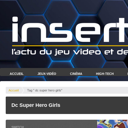
ACCUEIL
JEUX-VIDÉO
CINÉMA
HIGH-TECH
Accueil
Tag " dc super hero girls"
Dc Super Hero Girls
SWITCH