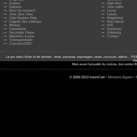
Guitare
High-tech
Damonx
Jeux-vidéo
Buzz du moment!
Livres
Jeux Jeux Jeux
Loisirs
Club Stephen King
Magazines
Gagnez des cadeaux
Non classé
Winbuz
PS5
Gamatomic
Quicktest
Secondes Peaux
Unboxing
Machines à sous
Contact
Tonerpartenaire
Concours2000
Le jeu video d'hier et de demain : tests, previews, reportages, news, concours, vidéos… P
Re
Mais aussi l'actualité du cinéma, des sorties
© 2006-2013 InsertCoin -
Mentions légales
-