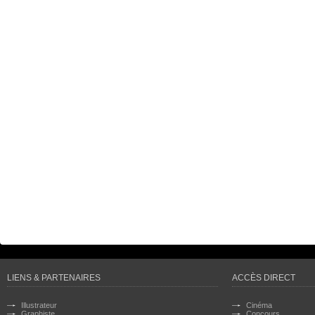
LIENS & PARTENAIRES
ACCÈS DIRECT
Illustrateur
Cinéma
Graphiste
Concours