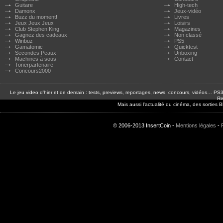
Guitare
High-tech
Damonx
Jeux-vidéo
Buzz du moment!
Livres
Jeux Jeux Jeux
Loisirs
Club Stephen King
Magazines
Gagnez des cadeaux
Non classé
Winbuz
PS5
Gamatomic
Quicktest
Secondes Peaux
Unboxing
Machines à sous
Contact
Tonerpartenaire
Concours2000
Le jeu video d'hier et de demain : tests, previews, reportages, news, concours, vidéos… P
Re
Mais aussi l'actualité du cinéma, des sorties
© 2006-2013 InsertCoin -
Mentions légales
-