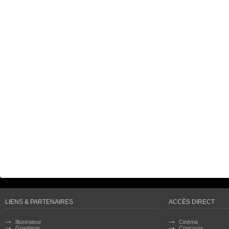
LIENS & PARTENAIRES
ACCÈS DIRECT
Illustrateur
Cinéma
Graphiste
Concours