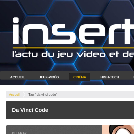
ACCUEIL
JEUX-VIDÉO
CINÉMA
HIGH-TECH
Accueil
Tag " da vinci code"
Da Vinci Code
BLU-RAY