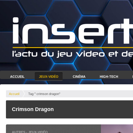
ACCUEIL
JEUX-VIDÉO
CINÉMA
HIGH-TECH
Accueil
Tag " crimson dragon"
Crimson Dragon
AUTRES
-
JEUX-VIDÉO