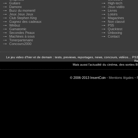
Guitare
High-tech
Damonx
Jeux-vidéo
Buzz du moment!
Livres
Jeux Jeux Jeux
Loisirs
Club Stephen King
Magazines
Gagnez des cadeaux
Non classé
Winbuz
PS5
Gamatomic
Quicktest
Secondes Peaux
Unboxing
Machines à sous
Contact
Tonerpartenaire
Concours2000
Le jeu video d'hier et de demain : tests, previews, reportages, news, concours, vidéos… P
Re
Mais aussi l'actualité du cinéma, des sorties
© 2006-2013 InsertCoin -
Mentions légales
-