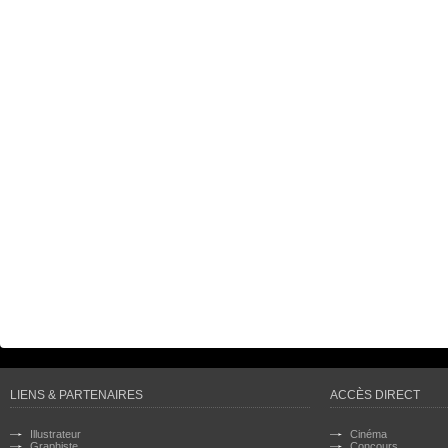
LIENS & PARTENAIRES
ACCÈS DIRECT
Illustrateur
Cinéma
Graphiste
Concours