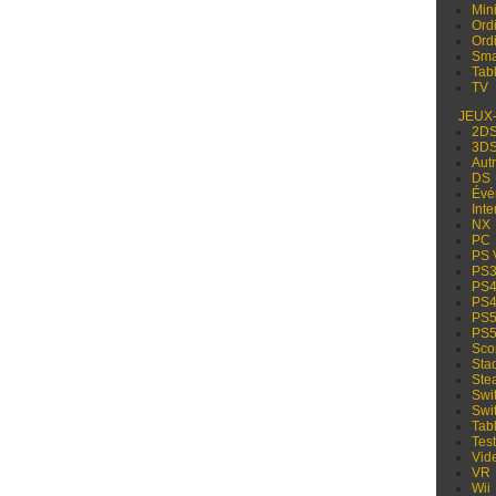
Min
Ord
Ord
Sma
Tabl
TV
JEUX
2D
3D
Aut
DS
Évé
Inte
NX
PC
PS 
PS
PS
PS
PS
PS
Sco
Sta
Ste
Swi
Swi
Tabl
Test
Vid
VR
Wii