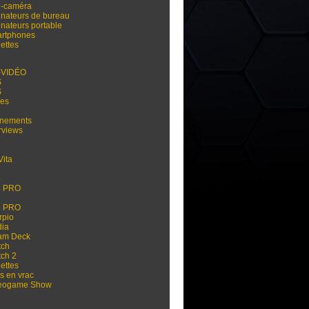
i-caméra
inateurs de bureau
inateurs portable
rtphones
ettes
-VIDÉO
S
S
res
nements
rviews
Vita
3
4
4 PRO
5
5 PRO
rpio
dia
am Deck
tch
tch 2
ettes
s en vrac
eogame Show