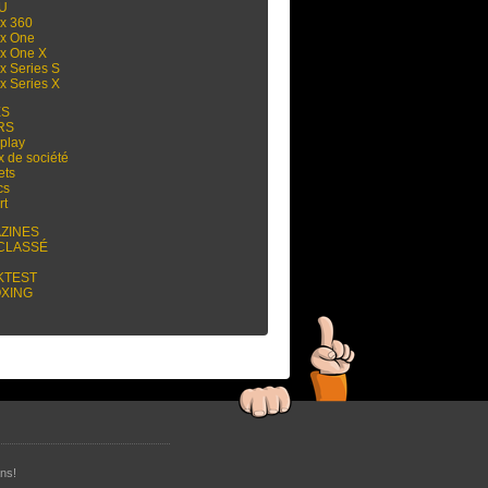
 U
x 360
x One
x One X
x Series S
x Series X
ES
RS
play
x de société
ets
cs
rt
ZINES
CLASSÉ
KTEST
XING
ns!