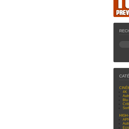
REC
CAT
CINÉ
4K
Aut
Blu
Cri
Sor
HIGH
AP
Aut
Ecr