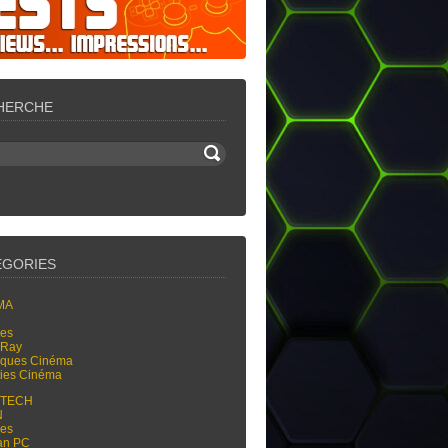
HERCHE
ÉGORIES
MA
res
-Ray
tiques Cinéma
ties Cinéma
-TECH
N
res
an PC