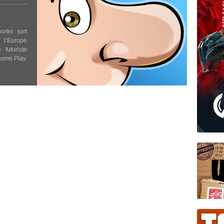
orks sort
 l’Europe
futuriste
some Play.