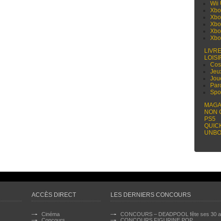
Wii
Xbo
Xbo
Xbo
Xbo
Xbo
LIVR
LOISI
Cos
Jeu
Jou
Par
Spo
MAGA
NON 
PS5
QUIC
UNBO
ACCÈS DIRECT
LES DERNIERS CONCOURS
Cinéma
CONCOURS – DEADPOOL fête ses 30 a
Concours
CONCOURS FIGURINE POP