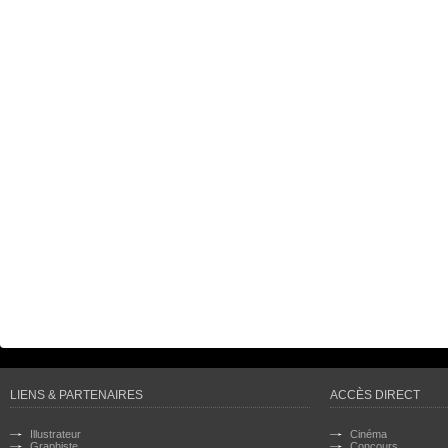
LIENS & PARTENAIRES
ACCÈS DIRECT
Illustrateur
Cinéma
Graphiste
Concours