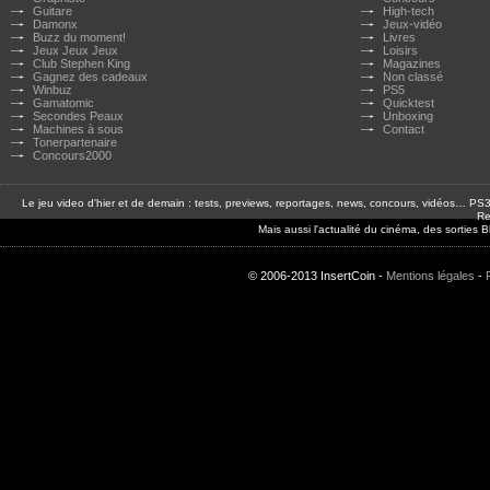
Guitare
High-tech
Damonx
Jeux-vidéo
Buzz du moment!
Livres
Jeux Jeux Jeux
Loisirs
Club Stephen King
Magazines
Gagnez des cadeaux
Non classé
Winbuz
PS5
Gamatomic
Quicktest
Secondes Peaux
Unboxing
Machines à sous
Contact
Tonerpartenaire
Concours2000
Le jeu video d'hier et de demain : tests, previews, reportages, news, concours, vidéos… P
Re
Mais aussi l'actualité du cinéma, des sorties
© 2006-2013 InsertCoin -
Mentions légales
-