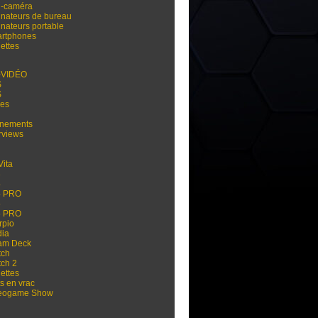
i-caméra
inateurs de bureau
inateurs portable
rtphones
ettes
-VIDÉO
S
S
res
nements
rviews
Vita
3
4
4 PRO
5
5 PRO
rpio
dia
am Deck
tch
tch 2
ettes
s en vrac
eogame Show