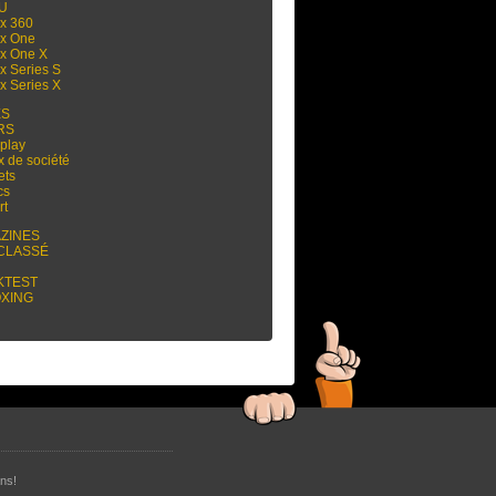
 U
x 360
x One
x One X
x Series S
x Series X
ES
RS
play
x de société
ets
cs
rt
ZINES
CLASSÉ
KTEST
XING
ns!