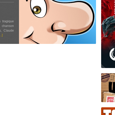
 tragique
a chanson
s, Claude
...]