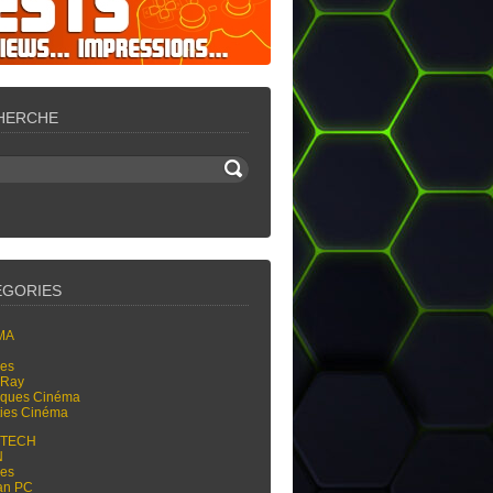
HERCHE
ÉGORIES
MA
res
-Ray
tiques Cinéma
ties Cinéma
-TECH
N
res
an PC