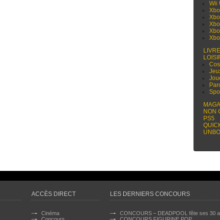
Wii
Xbo
Xbo
Xbo
Xbo
Xbo
LIVR
LOISI
Cos
Jeu
Jou
Par
Spo
MAGA
NON 
PS5
QUIC
UNBO
ACCÈS DIRECT
LES DERNIERS CONCOURS
Cinéma
CONCOURS – DEADPOOL fête ses 30 a
Concours
CONCOURS FIGURINE POP