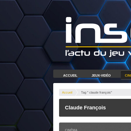
ACCUEIL
JEUX-VIDÉO
CI
Accueil
Tag " claude françois"
Claude François
CINÉMA