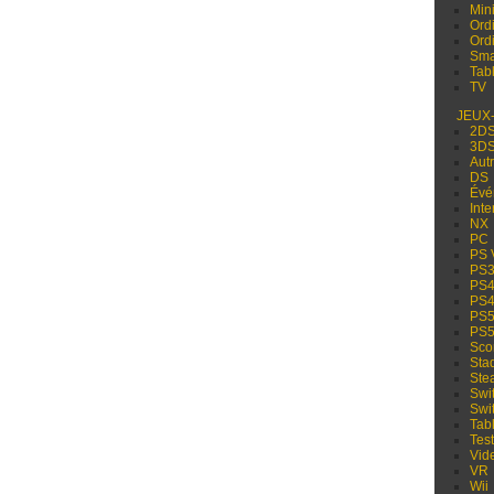
Min
Ord
Ord
Sma
Tabl
TV
JEUX
2D
3D
Aut
DS
Évé
Inte
NX
PC
PS 
PS
PS
PS
PS
PS
Sco
Sta
Ste
Swi
Swi
Tabl
Test
Vid
VR
Wii