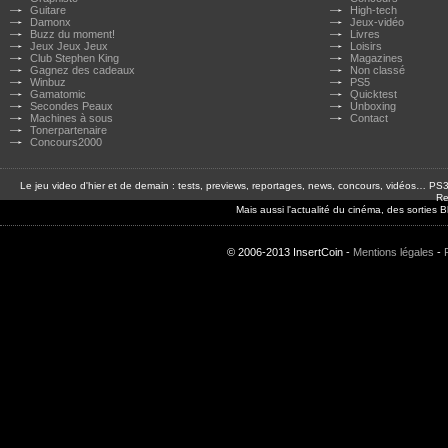
Guitare
High-tech
Damonx
Jeux-vidéo
Buzz du moment!
Livres
Jeux Jeux Jeux
Loisirs
Club Stephen King
Magazines
Gagnez des cadeaux
Non classé
Winbuz
PS5
Gamatomic
Quicktest
Secondes Peaux
Unboxing
Machines à sous
Contact
Tonerpartenaire
Concours2000
Le jeu video d'hier et de demain : tests, previews, reportages, news, concours, vidéos… P
Re
Mais aussi l'actualité du cinéma, des sorties
© 2006-2013 InsertCoin -
Mentions légales
-