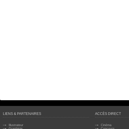
LIENS & PARTENAIRES
ACCÈS DIRECT
Illustrateur
Cinéma
Graphiste
Concours