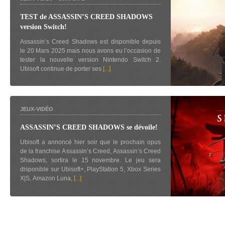
TEST de ASSASSIN’S CREED SHADOWS
version Switch!
Assassin’s Creed Shadows est disponible depuis
le 20 Mars 2025 mais nous avons eu l’occasion de
tester la nouvelle version Nintendo Switch 2.
Ubisoft continue de porter ses
[...]
JEUX-VIDÉO
ASSASSIN’S CREED SHADOWS se dévoile!
Ubisoft a annoncé hier soir que le prochain opus
de la franchise Assassin’s Creed, Assassin’s Creed
Shadows, sortira le 15 novembre. Le jeu sera
disponible sur Ubisoft+, PlayStation 5, Xbox Series
X|S, Amazon Luna,
[...]