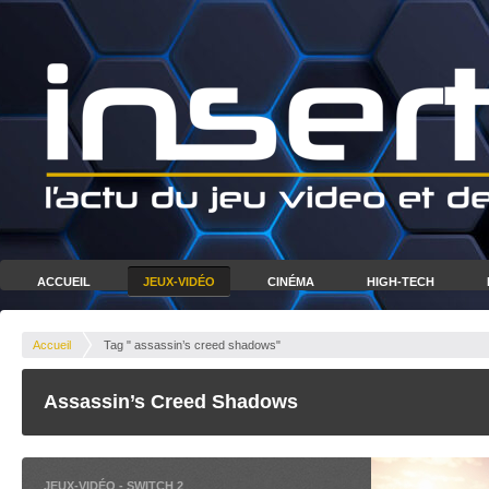
ACCUEIL
JEUX-VIDÉO
CINÉMA
HIGH-TECH
Accueil
Tag " assassin’s creed shadows"
Assassin’s Creed Shadows
JEUX-VIDÉO
-
SWITCH 2