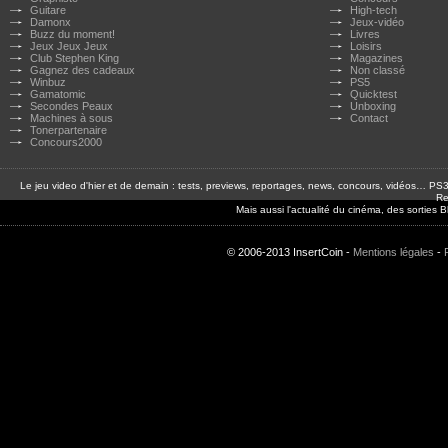
Guitare
High-tech
Damonx
Jeux-vidéo
Buzz du moment!
Livres
Jeux Jeux Jeux
Loisirs
Club Stephen King
Magazines
Gagnez des cadeaux
Non classé
Winbuz
PS5
Gamatomic
Quicktest
Secondes Peaux
Unboxing
Machines à sous
Contact
Tonerpartenaire
Concours2000
Le jeu video d'hier et de demain : tests, previews, reportages, news, concours, vidéos… P
Re
Mais aussi l'actualité du cinéma, des sorties
© 2006-2013 InsertCoin -
Mentions légales
-