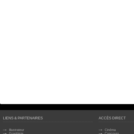
LIENS & PARTENAIRES
ACCÈS DIRECT
Illustrateur
Cinéma
Graphiste
Concours