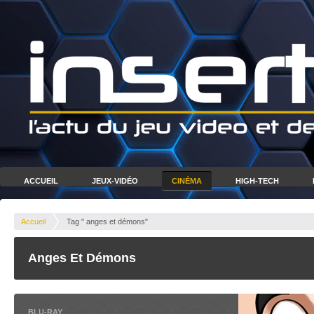
ACCUEIL
JEUX-VIDÉO
CINÉMA
HIGH-TECH
Accueil
Tag " anges et démons"
Anges Et Démons
BLU-RAY