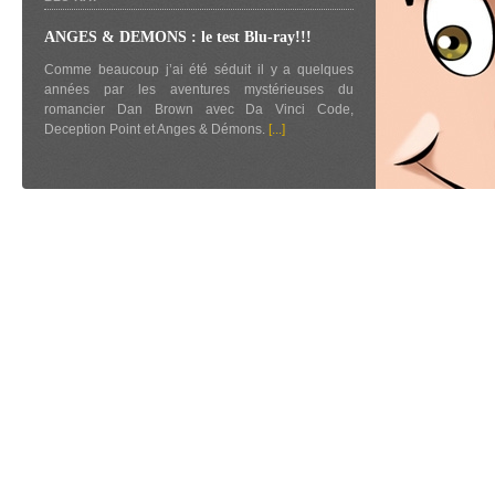
ANGES & DEMONS : le test Blu-ray!!!
Comme beaucoup j’ai été séduit il y a quelques
années par les aventures mystérieuses du
romancier Dan Brown avec Da Vinci Code,
Deception Point et Anges & Démons.
[...]