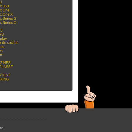
 U
x 360
x One
x One X
x Series S
x Series X
ES
RS
play
x de société
ets
cs
rt
ZINES
CLASSÉ
KTEST
XING
ns!