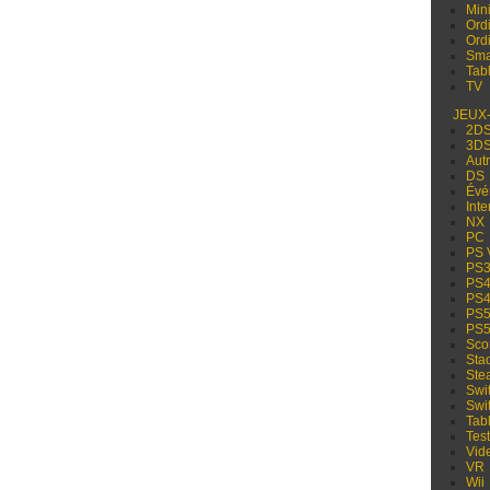
Min
Ord
Ord
Sma
Tabl
TV
JEUX
2D
3D
Aut
DS
Évé
Inte
NX
PC
PS 
PS
PS
PS
PS
PS
Sco
Sta
Ste
Swi
Swi
Tabl
Test
Vid
VR
Wii