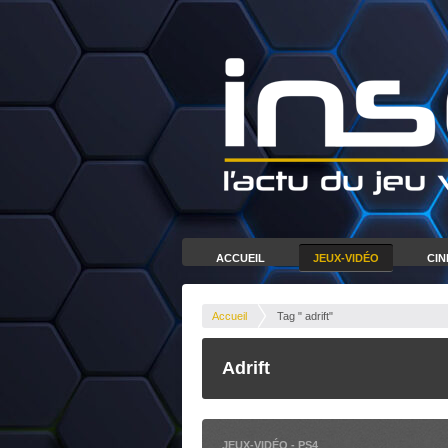
ACCUEIL
JEUX-VIDÉO
CI
Accueil
Tag " adrift"
Adrift
JEUX-VIDÉO
-
PS4