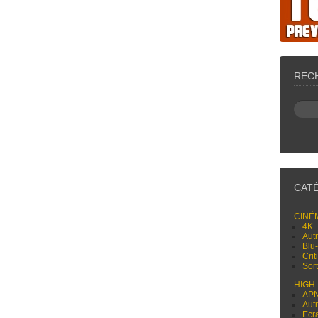
REC
CAT
CINÉ
4K
Aut
Blu
Cri
Sor
HIGH
AP
Aut
Ecr