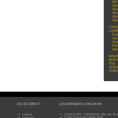
Wii
Xbo
Xbo
Xbo
Xbo
Xbo
LIVR
LOISI
Cos
Jeu
Jou
Par
Spo
MAGA
NON 
PS5
QUIC
UNBO
ACCÈS DIRECT
LES DERNIERS CONCOURS
Cinéma
CONCOURS – DEADPOOL fête ses 30 a
Concours
CONCOURS FIGURINE POP