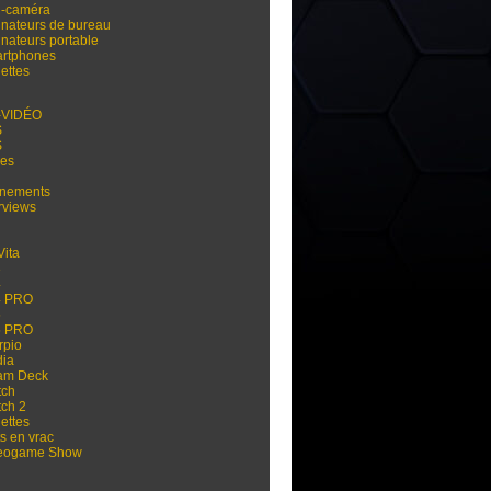
i-caméra
inateurs de bureau
inateurs portable
rtphones
ettes
-VIDÉO
S
S
res
nements
rviews
Vita
3
4
4 PRO
5
5 PRO
rpio
dia
am Deck
tch
tch 2
ettes
s en vrac
eogame Show