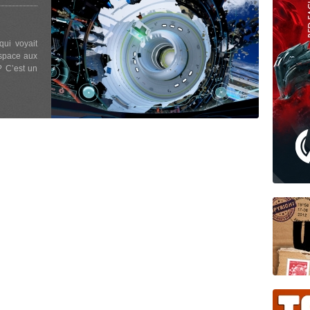
qui voyait
espace aux
? C’est un