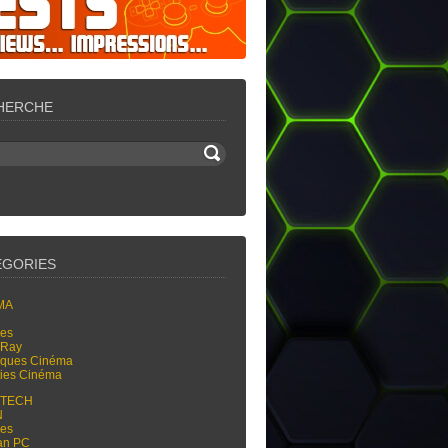
HERCHE
ÉGORIES
MA
res
-Ray
tiques Cinéma
ties Cinéma
-TECH
N
res
an PC