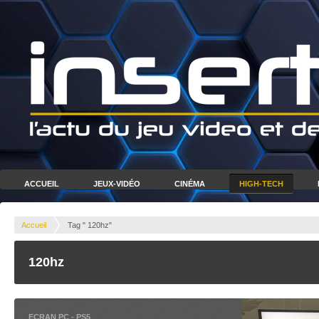
ACCUEIL
JEUX-VIDÉO
CINÉMA
HIGH-TECH
Accueil
Tag " 120hz"
120hz
ECRAN PC
-
PS5