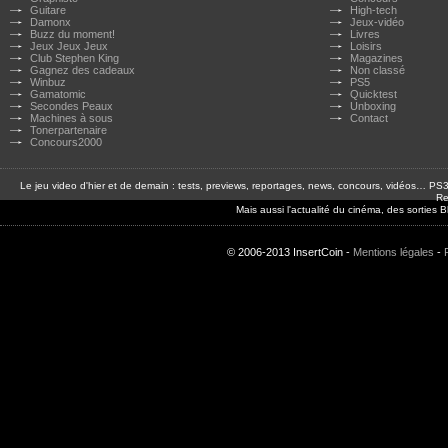
Guitare
High-tech
Damonx
Jeux-vidéo
Buzz du moment!
Livres
Jeux Jeux Jeux
Loisirs
Club Stephen King
Magazines
Gagnez des cadeaux
Non classé
Winbuz
PS5
Gamatomic
Quicktest
Secondes Peaux
Unboxing
Machines à sous
Contact
Tonerpartenaire
Concours2000
Le jeu video d'hier et de demain : tests, previews, reportages, news, concours, vidéos… P
Re
Mais aussi l'actualité du cinéma, des sorties
© 2006-2013 InsertCoin -
Mentions légales
-