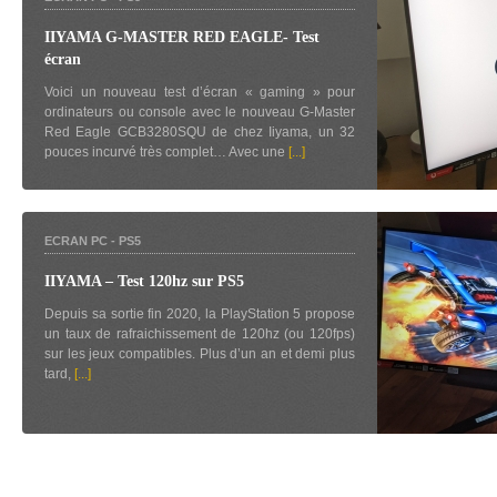
IIYAMA G-MASTER RED EAGLE- Test
écran
Voici un nouveau test d’écran « gaming » pour
ordinateurs ou console avec le nouveau G-Master
Red Eagle GCB3280SQU de chez Iiyama, un 32
pouces incurvé très complet… Avec une
[...]
ECRAN PC
-
PS5
IIYAMA – Test 120hz sur PS5
Depuis sa sortie fin 2020, la PlayStation 5 propose
un taux de rafraichissement de 120hz (ou 120fps)
sur les jeux compatibles. Plus d’un an et demi plus
tard,
[...]