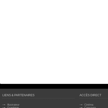
LIENS & PARTENAIRES
ACCÈS DIRECT
Illustrateur
Cinéma
Graphiste
Concours