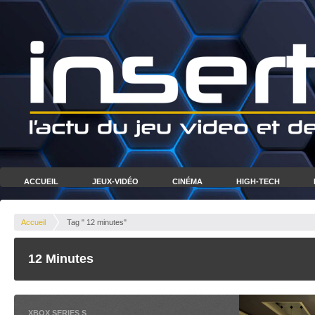
ACCUEIL
JEUX-VIDÉO
CINÉMA
HIGH-TECH
Accueil
Tag " 12 minutes"
12 Minutes
XBOX SERIES S