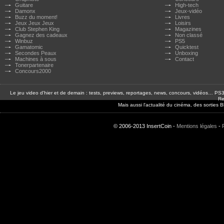
Guitare
High-tech
Damonx
Jeux-vidéo
Buzz du moment!
Livres
Jeux Jeux Jeux
Loisirs
Club Stephen King
Magazines
Gagnez des cadeaux
Non classé
Winbuz
PS5
Gamatomic
Quicktest
Secondes Peaux
Unboxing
Machines à sous
Contact
Tonerpartenaire
Concours2000
Le jeu video d'hier et de demain : tests, previews, reportages, news, concours, vidéos… P
Re
Mais aussi l'actualité du cinéma, des sorties
© 2006-2013 InsertCoin -
Mentions légales
-