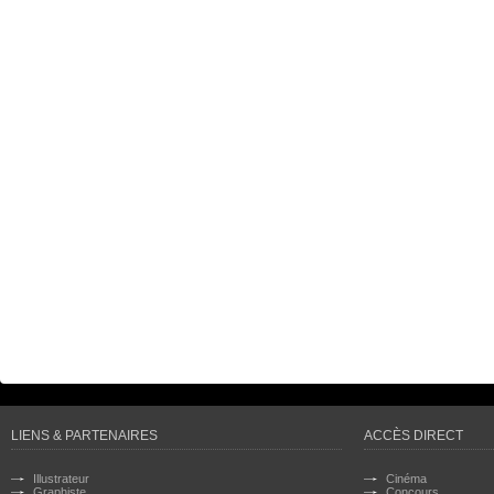
LIENS & PARTENAIRES
ACCÈS DIRECT
Illustrateur
Cinéma
Graphiste
Concours