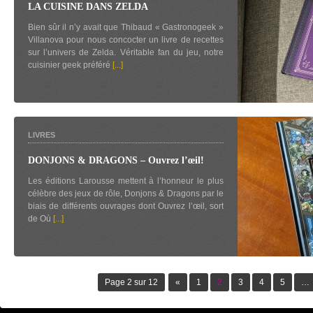
LA CUISINE DANS ZELDA
Bien sûr il n’y avait que Thibaud « Gastronogeek »
Villanova pour nous concocter un livre de recettes
sur l’univers de Zelda. Véritable fan du jeu, notre
cuisinier geek préféré
[...]
LIVRES
DONJONS & DRAGONS – Ouvrez l’œil!
Les éditions Larousse mettent à l’honneur le plus
célèbre des jeux de rôle, Donjons & Dragons par le
biais de différents ouvrages dont Ouvrez l’œil, sort
de Où
[...]
Page 2 sur 12
«
1
2
3
4
5
…