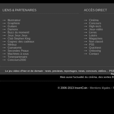
LIENS & PARTENAIRES
ACCÈS DIRECT
Illustrateur
Cinéma
Graphiste
Concours
Guitare
High-tech
Damonx
Jeux-vidéo
Buzz du moment!
Livres
Jeux Jeux Jeux
Loisirs
Club Stephen King
Magazines
Gagnez des cadeaux
Non classé
Winbuz
PS5
Gamatomic
Quicktest
Secondes Peaux
Unboxing
Machines à sous
Contact
Tonerpartenaire
Concours2000
Le jeu video d'hier et de demain : tests, previews, reportages, news, concours, vidéos… P
Re
Mais aussi l'actualité du cinéma, des sorties
© 2006-2013 InsertCoin -
Mentions légales
-