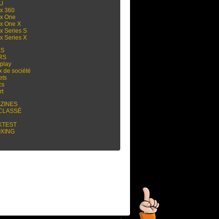
 U
x 360
x One
x One X
x Series S
x Series X
ES
RS
play
x de société
ets
cs
rt
ZINES
CLASSÉ
KTEST
XING