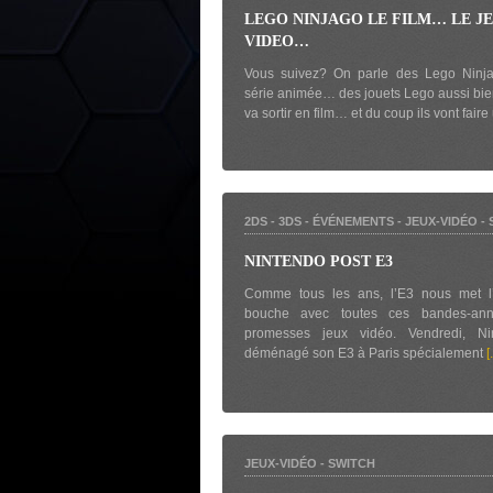
LEGO NINJAGO LE FILM… LE J
VIDEO…
Vous suivez? On parle des Lego Nin
série animée… des jouets Lego aussi bi
va sortir en film… et du coup ils vont fair
2DS
-
3DS
-
ÉVÉNEMENTS
-
JEUX-VIDÉO
-
NINTENDO POST E3
Comme tous les ans, l’E3 nous met l
bouche avec toutes ces bandes-ann
promesses jeux vidéo. Vendredi, N
déménagé son E3 à Paris spécialement
[.
JEUX-VIDÉO
-
SWITCH