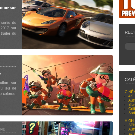
mme sur
sortie de
 2017 sur
REC
trailer du
h
CAT
ation sur
du jeu de
CINÉ
e colorée.
4K
Aut
Blu
Cri
Sor
HIGH
AP
Aut
ONE
Ecr