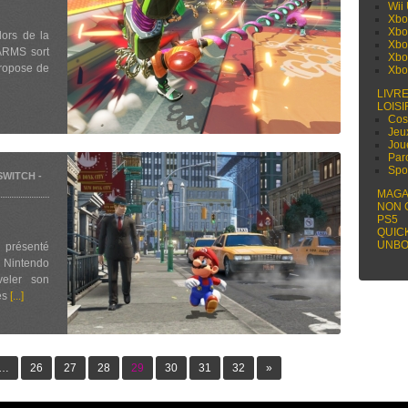
Wii
Xbo
Xbo
lors de la
Xbo
 ARMS sort
Xbo
propose de
Xbo
LIVR
LOISI
Cos
Jeu
Jou
Par
Spo
SWITCH
-
MAGA
NON 
PS5
QUIC
UNBO
présenté
e Nintendo
veler son
es
[...]
…
26
27
28
29
30
31
32
»