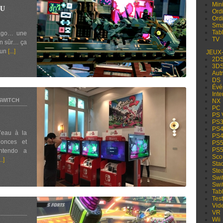
Min
EU
Ord
Ord
Sma
Tabl
jago… une
TV
en sûr… ça
e un
[...]
JEUX
2D
3D
Aut
DS
Évé
Inte
SWITCH
NX
PC
PS 
PS
PS
’eau à la
PS
onces et
PS
PS
intendo a
Sco
..]
Sta
Ste
Swi
Swi
Tabl
Test
Vid
VR
Wii