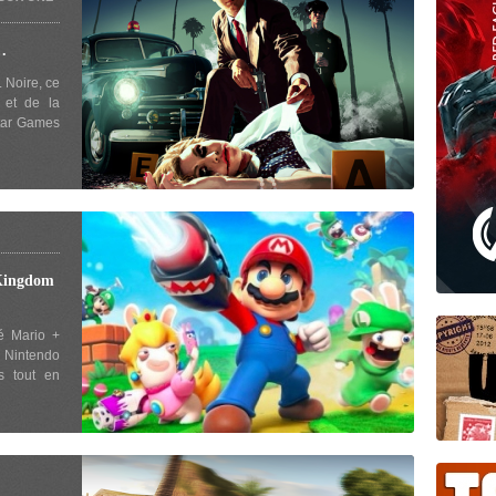
…
 Noire, ce
 et de la
star Games
Kingdom
é Mario +
 Nintendo
s tout en