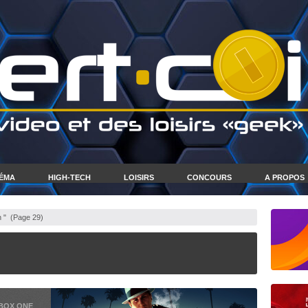
NÉMA
HIGH-TECH
LOISIRS
CONCOURS
A PROPOS
 "
(Page 29)
BOX ONE