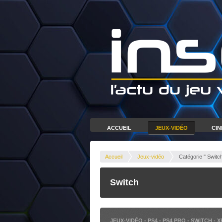
ACCUEIL
JEUX-VIDÉO
CI
Accueil
Jeux-vidéo
Catégorie " Switch
Switch
JEUX-VIDÉO
-
PS4
-
PS4 PRO
-
SWITCH
-
X