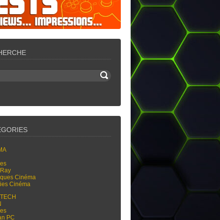
HERCHE
ÉGORIES
MA
res
-Ray
tiques Cinéma
ties Cinéma
-TECH
N
res
an PC