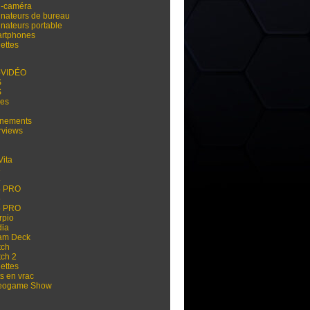
i-caméra
inateurs de bureau
inateurs portable
rtphones
ettes
-VIDÉO
S
S
res
nements
rviews
Vita
3
4
4 PRO
5
5 PRO
rpio
dia
am Deck
tch
tch 2
ettes
s en vrac
eogame Show