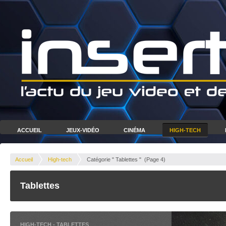
ACCUEIL
JEUX-VIDÉO
CINÉMA
HIGH-TECH
Accueil
High-tech
Catégorie " Tablettes "
(Page 4)
Tablettes
HIGH-TECH
-
TABLETTES