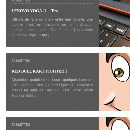
TABLETTES
LENOVO YOGA 11 – Test
Difficile de faire un choix entre une tablette, une
tablette mini, un ultrabook ou un ordinateur
portable… oui je sais… Dernièrement j’avais testé
le Lenovo Yoga 13 qui
[...]
TABLETTES
RED BULL KART FIGHTER 3
Disponible gratuitement depuis quelques jours sur
iOS et Android, Red Bull Kart Fighter 3 – Unbeaten
Tracks (la suite de Red Bull Kart Fighter World
Tour) est donc
[...]
TABLETTES