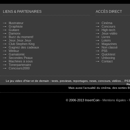
LIENS & PARTENAIRES
ACCÈS DIRECT
Illustrateur
Cinéma
Graphiste
Concours
Guitare
High-tech
Damonx
Jeux-vidéo
Buzz du moment!
Livres
Jeux Jeux Jeux
Loisirs
Club Stephen King
Magazines
Gagnez des cadeaux
Non classé
Winbuz
PS5
Gamatomic
Quicktest
Secondes Peaux
Unboxing
Machines à sous
Contact
Tonerpartenaire
Concours2000
Le jeu video d'hier et de demain : tests, previews, reportages, news, concours, vidéos… P
Re
Mais aussi l'actualité du cinéma, des sorties
© 2006-2013 InsertCoin -
Mentions légales
-