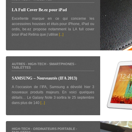
LA Full Cover Be.ez pour iPad
Excellente marque en ce qui concerne les
accessoires housses et étuis pour iPhone, iPad ou
ordis, be.ez propose notamment la LA full cover
pour iPad Retina que j’utilise
[...]
AUTRES
-
HIGH-TECH
-
SMARTPHONES
-
TABLETTES
SAMSUNG – Nouveautés (IFA 2013)
A l’occasion de l’IFA, Samsung a dévoilé hier 3
nouveaux produits majeurs. En voici quelques
détails… Le Galaxy Note 3 sortira le 25 septembre
dans plus de 140
[...]
HIGH-TECH
-
ORDINATEURS PORTABLE
-