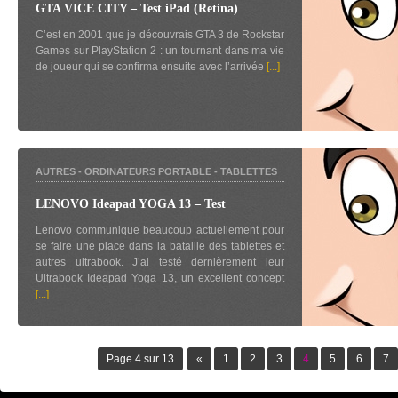
GTA VICE CITY – Test iPad (Retina)
C’est en 2001 que je découvrais GTA 3 de Rockstar
Games sur PlayStation 2 : un tournant dans ma vie
de joueur qui se confirma ensuite avec l’arrivée
[...]
AUTRES
-
ORDINATEURS PORTABLE
-
TABLETTES
LENOVO Ideapad YOGA 13 – Test
Lenovo communique beaucoup actuellement pour
se faire une place dans la bataille des tablettes et
autres ultrabook. J’ai testé dernièrement leur
Ultrabook Ideapad Yoga 13, un excellent concept
[...]
Page 4 sur 13
«
1
2
3
4
5
6
7