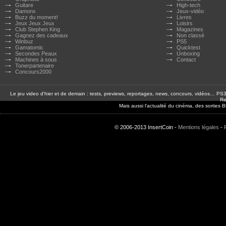
Guitare
High-tech
Damonx
Jeux-vidéo
Buzz du moment!
Livres
Jeux Jeux Jeux
Loisirs
Club Stephen King
Magazines
Gagnez des cadeaux
Non classé
Winbuz
PS5
Gamatomic
Quicktest
Secondes Peaux
Unboxing
Machines à sous
Contact
Tonerpartenaire
Concours2000
Le jeu video d'hier et de demain : tests, previews, reportages, news, concours, vidéos… P
Re
Mais aussi l'actualité du cinéma, des sorties
© 2006-2013 InsertCoin -
Mentions légales
-