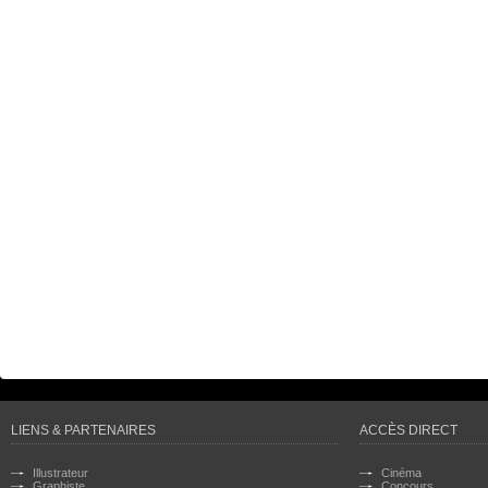
LIENS & PARTENAIRES
ACCÈS DIRECT
Illustrateur
Cinéma
Graphiste
Concours