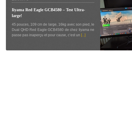
Iiyama Red Eagle GCB4580 – Test Ultra-
large!
45 pouces, 109 cm de large, 16kg avec son pied, le
Dual QHD Red Eagle GCB4580 de chez Iiyama ne
passe pas inaperçu et pour cause, c’est un
[...]