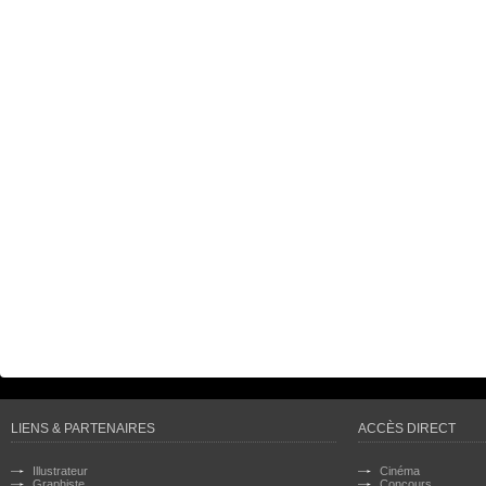
LIENS & PARTENAIRES
ACCÈS DIRECT
Illustrateur
Cinéma
Graphiste
Concours