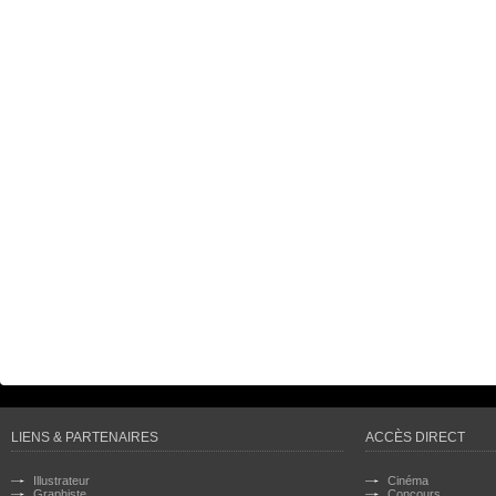
LIENS & PARTENAIRES
ACCÈS DIRECT
Illustrateur
Cinéma
Graphiste
Concours