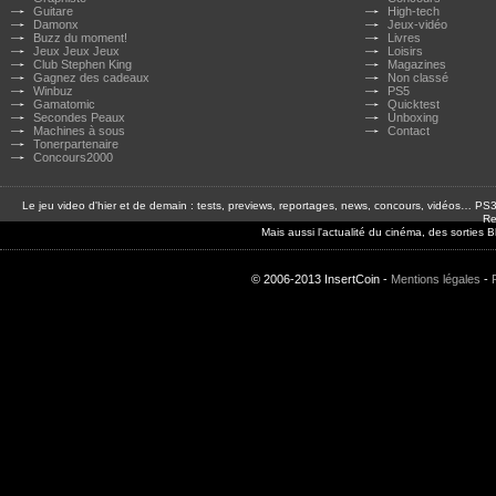
Guitare
High-tech
Damonx
Jeux-vidéo
Buzz du moment!
Livres
Jeux Jeux Jeux
Loisirs
Club Stephen King
Magazines
Gagnez des cadeaux
Non classé
Winbuz
PS5
Gamatomic
Quicktest
Secondes Peaux
Unboxing
Machines à sous
Contact
Tonerpartenaire
Concours2000
Le jeu video d'hier et de demain : tests, previews, reportages, news, concours, vidéos… P
Re
Mais aussi l'actualité du cinéma, des sorties
© 2006-2013 InsertCoin -
Mentions légales
-