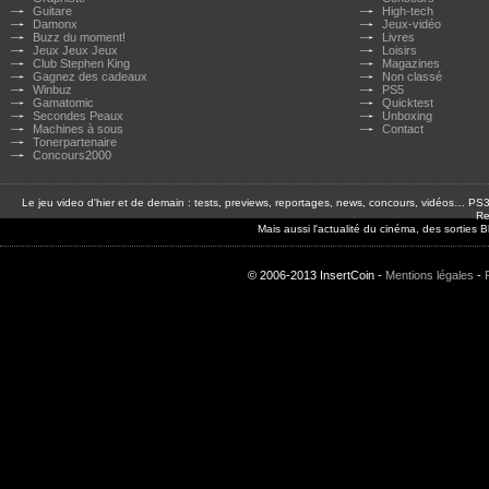
Guitare
High-tech
Damonx
Jeux-vidéo
Buzz du moment!
Livres
Jeux Jeux Jeux
Loisirs
Club Stephen King
Magazines
Gagnez des cadeaux
Non classé
Winbuz
PS5
Gamatomic
Quicktest
Secondes Peaux
Unboxing
Machines à sous
Contact
Tonerpartenaire
Concours2000
Le jeu video d'hier et de demain : tests, previews, reportages, news, concours, vidéos… P
Re
Mais aussi l'actualité du cinéma, des sorties
© 2006-2013 InsertCoin -
Mentions légales
-