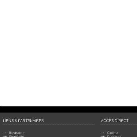
LIENS & PARTENAIRES
ACCÈS DIRECT
Illustrateur
Cinéma
Graphiste
Concours