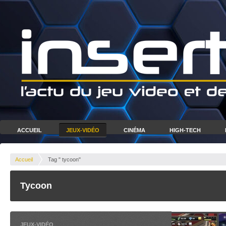
ACCUEIL
JEUX-VIDÉO
CINÉMA
HIGH-TECH
Accueil
Tag " tycoon"
Tycoon
JEUX-VIDÉO