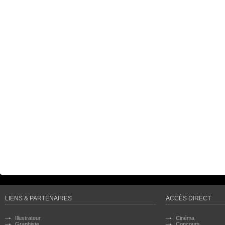
LIENS & PARTENAIRES
ACCÈS DIRECT
Illustrateur
Cinéma
Graphiste
Concours