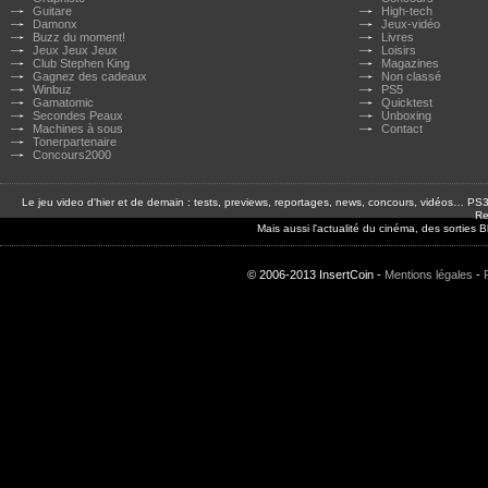
Guitare
High-tech
Damonx
Jeux-vidéo
Buzz du moment!
Livres
Jeux Jeux Jeux
Loisirs
Club Stephen King
Magazines
Gagnez des cadeaux
Non classé
Winbuz
PS5
Gamatomic
Quicktest
Secondes Peaux
Unboxing
Machines à sous
Contact
Tonerpartenaire
Concours2000
Le jeu video d'hier et de demain : tests, previews, reportages, news, concours, vidéos… P
Re
Mais aussi l'actualité du cinéma, des sorties
© 2006-2013 InsertCoin -
Mentions légales
-