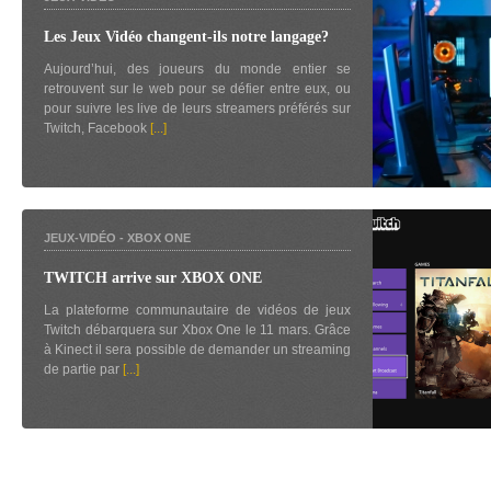
Les Jeux Vidéo changent-ils notre langage?
Aujourd’hui, des joueurs du monde entier se
retrouvent sur le web pour se défier entre eux, ou
pour suivre les live de leurs streamers préférés sur
Twitch, Facebook
[...]
JEUX-VIDÉO
-
XBOX ONE
TWITCH arrive sur XBOX ONE
La plateforme communautaire de vidéos de jeux
Twitch débarquera sur Xbox One le 11 mars. Grâce
à Kinect il sera possible de demander un streaming
de partie par
[...]