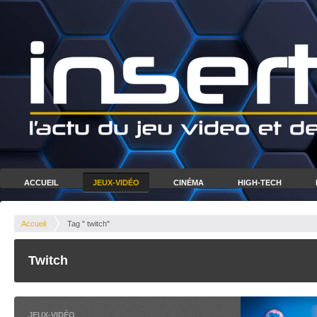
ACCUEIL
JEUX-VIDÉO
CINÉMA
HIGH-TECH
Accueil
Tag " twitch"
Twitch
JEUX-VIDÉO