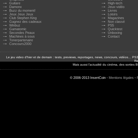
Guitare
High-tech
Damonx
Jeux-vidéo
Buzz du moment!
Livres
Jeux Jeux Jeux
Loisirs
Club Stephen King
Magazines
Gagnez des cadeaux
Non classé
Winbuz
PS5
Gamatomic
Quicktest
Secondes Peaux
Unboxing
Machines à sous
Contact
Tonerpartenaire
Concours2000
Le jeu video d'hier et de demain : tests, previews, reportages, news, concours, vidéos… P
Re
Mais aussi l'actualité du cinéma, des sorties
© 2006-2013 InsertCoin -
Mentions légales
-