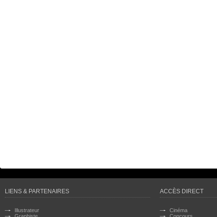
LIENS & PARTENAIRES
ACCÈS DIRECT
Illustrateur
Cinéma
Graphiste
Concours