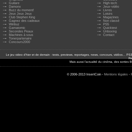
Guitare
High-tech
Damonx
Jeux-vidéo
Buzz du moment!
Livres
Jeux Jeux Jeux
Loisirs
Club Stephen King
Magazines
Gagnez des cadeaux
Non classé
Winbuz
PS5
Gamatomic
Quicktest
Secondes Peaux
Unboxing
Machines à sous
Contact
Tonerpartenaire
Concours2000
Le jeu video d'hier et de demain : tests, previews, reportages, news, concours, vidéos… P
Re
Mais aussi l'actualité du cinéma, des sorties
© 2006-2013 InsertCoin -
Mentions légales
-