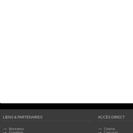
LIENS & PARTENAIRES
ACCÈS DIRECT
Illustrateur
Cinéma
Graphiste
Concours