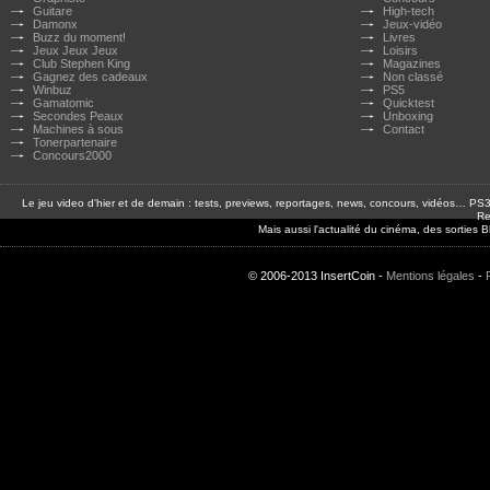
Guitare
High-tech
Damonx
Jeux-vidéo
Buzz du moment!
Livres
Jeux Jeux Jeux
Loisirs
Club Stephen King
Magazines
Gagnez des cadeaux
Non classé
Winbuz
PS5
Gamatomic
Quicktest
Secondes Peaux
Unboxing
Machines à sous
Contact
Tonerpartenaire
Concours2000
Le jeu video d'hier et de demain : tests, previews, reportages, news, concours, vidéos… P
Re
Mais aussi l'actualité du cinéma, des sorties
© 2006-2013 InsertCoin -
Mentions légales
-