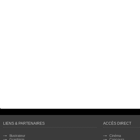
LIENS & PARTENAIRES
ACCÈS DIRECT
Illustrateur
Cinéma
Graphiste
Concours