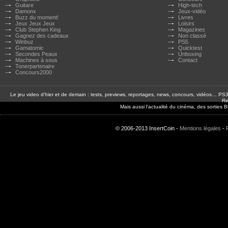
Guitare
High-tech
Damonx
Jeux-vidéo
Buzz du moment!
Livres
Jeux Jeux Jeux
Loisirs
Club Stephen King
Magazines
Gagnez des cadeaux
Non classé
Winbuz
PS5
Gamatomic
Quicktest
Secondes Peaux
Unboxing
Machines à sous
Contact
Tonerpartenaire
Concours2000
Le jeu video d'hier et de demain : tests, previews, reportages, news, concours, vidéos… P
Re
Mais aussi l'actualité du cinéma, des sorties
© 2006-2013 InsertCoin -
Mentions légales
-