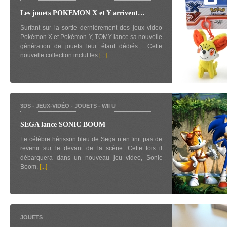
Les jouets POKEMON X et Y arrivent…
Surfant sur la sortie dernièrement des jeux video
Pokémon X et Pokémon Y, TOMY lance sa nouvelle
génération de jouets leur étant dédiés. Cette
nouvelle collection inclut les
[...]
3DS
-
JEUX-VIDÉO
-
JOUETS
-
WII U
SEGA lance SONIC BOOM
Le célèbre hérisson bleu de Sega n’en finit pas de
revenir sur le devant de la scène. Cette fois il
débarquera dans un nouveau jeu video, Sonic
Boom,
[...]
JOUETS