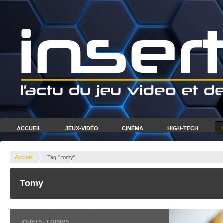
ACCUEIL
JEUX-VIDÉO
CINÉMA
HIGH-TECH
Accueil
Tag " tomy"
Tomy
JOUETS
-
LOISIRS