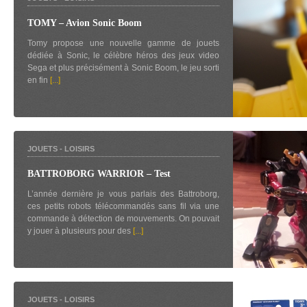
TOMY – Avion Sonic Boom
Tomy propose une nouvelle gamme de jouets
dédiée à Sonic, le célèbre héros des jeux video
Sega et plus précisément à Sonic Boom, le jeu sorti
en fin
[...]
JOUETS
-
LOISIRS
BATTROBORG WARRIOR – Test
L’année dernière je vous parlais des Battroborg,
ces petits robots télécommandés sans fil via une
commande à détection de mouvements. On pouvait
y jouer à plusieurs pour des
[...]
JOUETS
-
LOISIRS