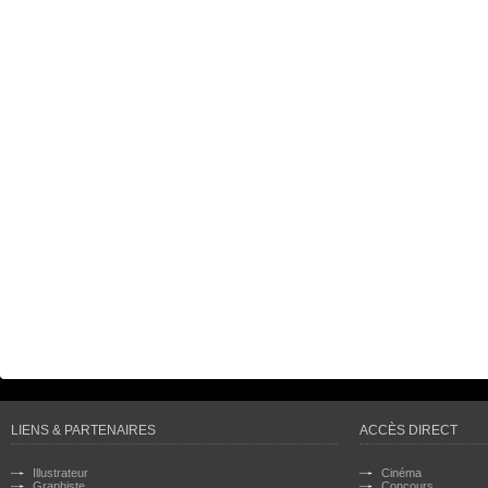
LIENS & PARTENAIRES
ACCÈS DIRECT
Illustrateur
Cinéma
Graphiste
Concours