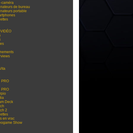
i-caméra
inateurs de bureau
inateurs portable
rtphones
ettes
-VIDÉO
S
S
res
nements
rviews
Vita
3
4
4 PRO
5
5 PRO
rpio
dia
am Deck
tch
tch 2
ettes
s en vrac
eogame Show