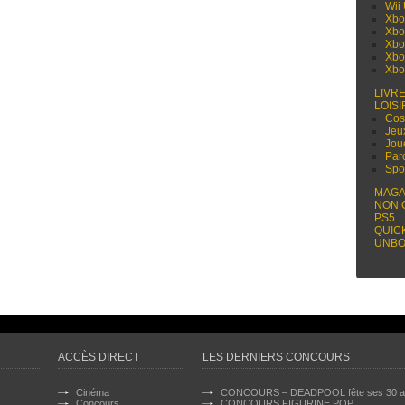
Wii
Xbo
Xbo
Xbo
Xbo
Xbo
LIVR
LOISI
Cos
Jeu
Jou
Par
Spo
MAGA
NON 
PS5
QUIC
UNBO
ACCÈS DIRECT
LES DERNIERS CONCOURS
Cinéma
CONCOURS – DEADPOOL fête ses 30 a
Concours
CONCOURS FIGURINE POP