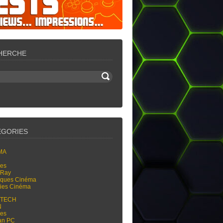
HERCHE
ÉGORIES
MA
res
-Ray
tiques Cinéma
ties Cinéma
-TECH
N
res
an PC