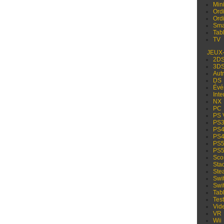
Min
Ord
Ord
Sma
Tabl
TV
JEUX
2D
3D
Aut
DS
Évé
Inte
NX
PC
PS 
PS
PS
PS
PS
PS
Sco
Sta
Ste
Swi
Swi
Tabl
Test
Vid
VR
Wii