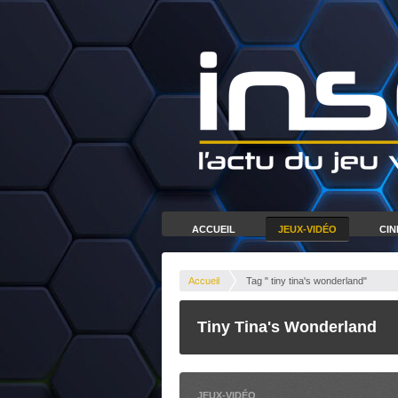
ACCUEIL
JEUX-VIDÉO
CI
Accueil
Tag " tiny tina's wonderland"
Tiny Tina's Wonderland
JEUX-VIDÉO