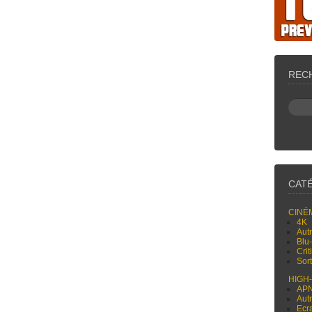
REC
CAT
CINÉ
4K
Aut
Blu
Cri
Sor
HIGH
AP
Aut
Ecr