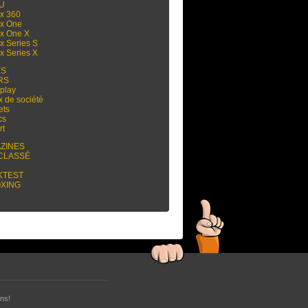
 U
x 360
x One
x One X
x Series S
x Series X
ES
RS
play
x de société
ets
cs
rt
ZINES
CLASSÉ
KTEST
XING
ns!