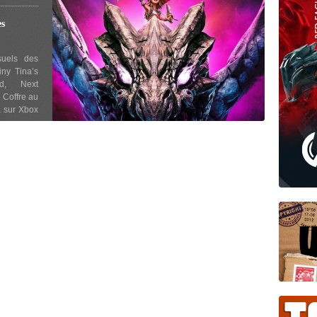
s
suels des
iny Tina’s
rd, Next
 Coffre au
a sur Xbox