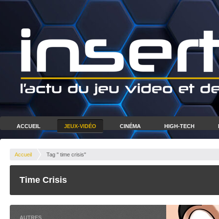
ACCUEIL
JEUX-VIDÉO
CINÉMA
HIGH-TECH
Accueil
Tag " time crisis"
Time Crisis
AUTRES