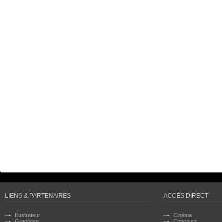
LIENS & PARTENAIRES
ACCÈS DIRECT
Illustrateur
Cinéma
Graphiste
Concours