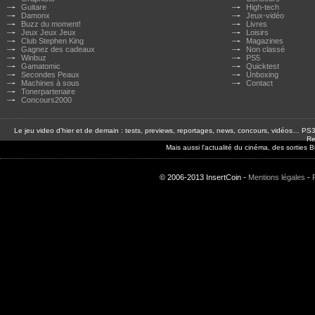
Guitare
High-tech
Damonx
Jeux-vidéo
Buzz du moment!
Livres
Jeux Jeux Jeux
Loisirs
Club Stephen King
Magazines
Gagnez des cadeaux
Non classé
Winbuz
PS5
Gamatomic
Quicktest
Secondes Peaux
Unboxing
Machines à sous
Contact
Tonerpartenaire
Concours2000
Le jeu video d'hier et de demain : tests, previews, reportages, news, concours, vidéos… P
Re
Mais aussi l'actualité du cinéma, des sorties
© 2006-2013 InsertCoin -
Mentions légales
-