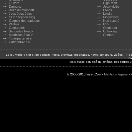
Guitare
High-tech
Damonx
Jeux-vidéo
Buzz du moment!
Livres
Jeux Jeux Jeux
Loisirs
Club Stephen King
Magazines
Gagnez des cadeaux
Non classé
Winbuz
PS5
Gamatomic
Quicktest
Secondes Peaux
Unboxing
Machines à sous
Contact
Tonerpartenaire
Concours2000
Le jeu video d'hier et de demain : tests, previews, reportages, news, concours, vidéos… P
Re
Mais aussi l'actualité du cinéma, des sorties
© 2006-2013 InsertCoin -
Mentions légales
-