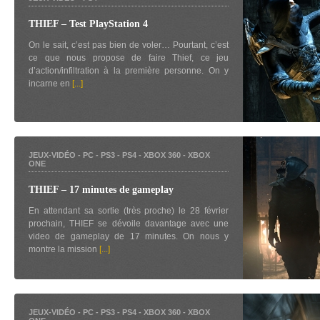
THIEF – Test PlayStation 4
On le sait, c’est pas bien de voler… Pourtant, c’est
ce que nous propose de faire Thief, ce jeu
d’action/infiltration à la première personne. On y
incarne en
[...]
JEUX-VIDÉO
-
PC
-
PS3
-
PS4
-
XBOX 360
-
XBOX
ONE
THIEF – 17 minutes de gameplay
En attendant sa sortie (très proche) le 28 février
prochain, THIEF se dévoile davantage avec une
video de gameplay de 17 minutes. On nous y
montre la mission
[...]
JEUX-VIDÉO
-
PC
-
PS3
-
PS4
-
XBOX 360
-
XBOX