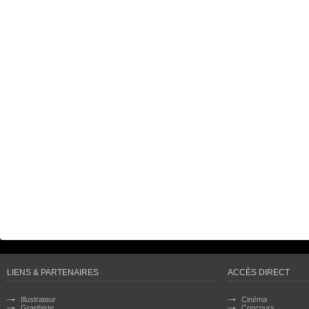
LIENS & PARTENAIRES
ACCÈS DIRECT
Illustrateur
Cinéma
Graphiste
Concours