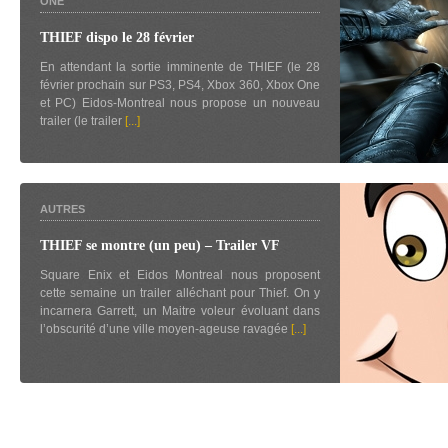
ONE
THIEF dispo le 28 février
En attendant la sortie imminente de THIEF (le 28
février prochain sur PS3, PS4, Xbox 360, Xbox One
et PC) Eidos-Montreal nous propose un nouveau
trailer (le trailer
[...]
AUTRES
THIEF se montre (un peu) – Trailer VF
Square Enix et Eidos Montreal nous proposent
cette semaine un trailer alléchant pour Thief. On y
incarnera Garrett, un Maitre voleur évoluant dans
l’obscurité d’une ville moyen-ageuse ravagée
[...]