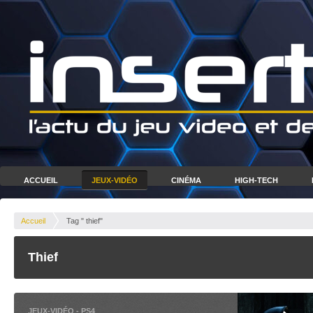
ACCUEIL
JEUX-VIDÉO
CINÉMA
HIGH-TECH
Accueil
Tag " thief"
Thief
JEUX-VIDÉO
-
PS4