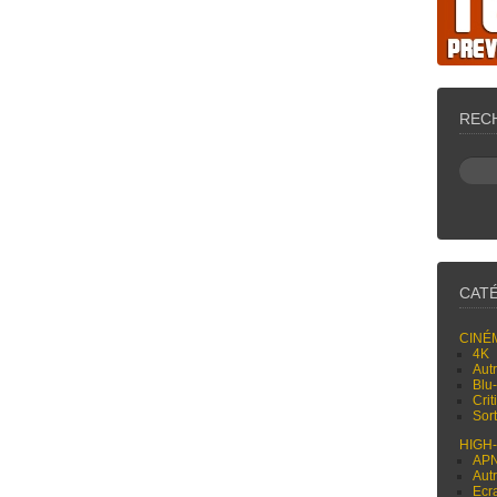
REC
CAT
CINÉ
4K
Aut
Blu
Cri
Sor
HIGH
AP
Aut
Ecr