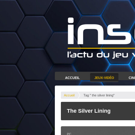
ACCUEIL
JEUX-VIDÉO
CI
Accueil
Tag " the silver lining"
The Silver Lining
PC