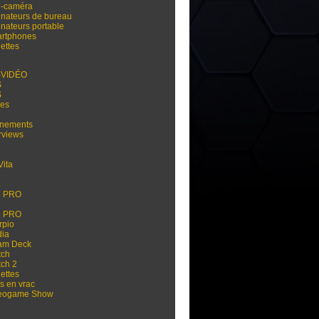
i-caméra
inateurs de bureau
inateurs portable
rtphones
ettes
-VIDÉO
S
S
res
nements
rviews
Vita
3
4
4 PRO
5
5 PRO
rpio
dia
am Deck
tch
tch 2
ettes
s en vrac
eogame Show