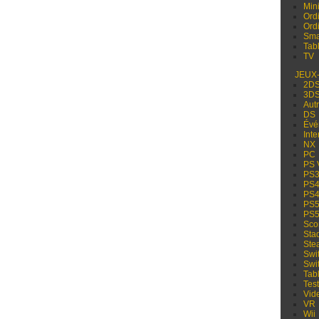
Min
Ord
Ord
Sma
Tabl
TV
JEUX
2D
3D
Aut
DS
Évé
Inte
NX
PC
PS 
PS
PS
PS
PS
PS
Sco
Sta
Ste
Swi
Swi
Tabl
Test
Vid
VR
Wii