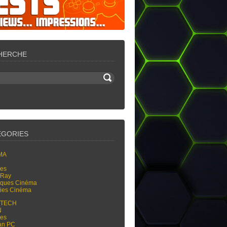
HERCHE
ÉGORIES
MA
res
-Ray
tiques Cinéma
ties Cinéma
-TECH
N
res
an PC