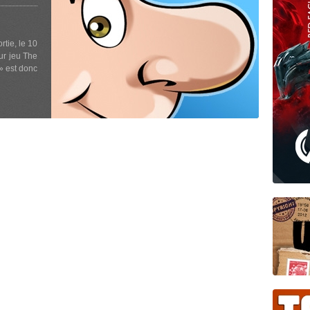
tie, le 10
eur jeu The
» est donc