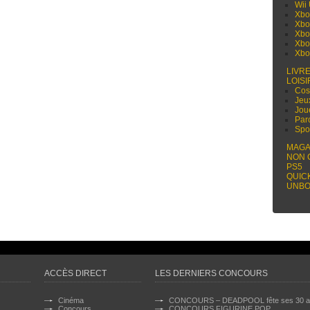
Wii
Xbo
Xbo
Xbo
Xbo
Xbo
LIVR
LOISI
Cos
Jeu
Jou
Par
Spo
MAGA
NON 
PS5
QUIC
UNBO
ACCÈS DIRECT
LES DERNIERS CONCOURS
Cinéma
CONCOURS – DEADPOOL fête ses 30 a
Concours
CONCOURS FIGURINE POP