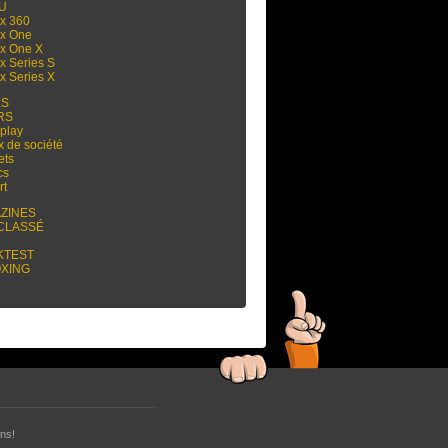
 U
x 360
x One
x One X
x Series S
x Series X
ES
RS
play
x de société
ets
cs
rt
ZINES
CLASSÉ
KTEST
XING
ns!