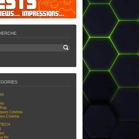
HERCHE
ÉGORIES
MA
res
-Ray
tiques Cinéma
ties Cinéma
-TECH
N
res
an PC