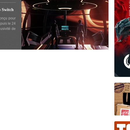
 Switch
conçu pour
epuis le 24
usivité de