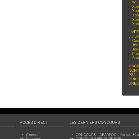
Wii
Xbo
Xbo
Xbo
Xbo
Xbo
LIVR
LOISI
Cos
Jeu
Jou
Par
Spo
MAGA
NON 
PS5
QUIC
UNBO
ACCÈS DIRECT
LES DERNIERS CONCOURS
Cinéma
CONCOURS – DEADPOOL fête ses 30 a
Concours
CONCOURS FIGURINE POP