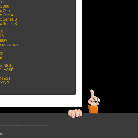
 U
x 360
x One
x One X
x Series S
x Series X
ES
RS
play
x de société
ets
cs
rt
ZINES
CLASSÉ
KTEST
XING
ns!