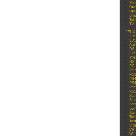
Min
Ord
Ord
Sma
Tabl
TV
JEUX
2D
3D
Aut
DS
Évé
Inte
NX
PC
PS 
PS
PS
PS
PS
PS
Sco
Sta
Ste
Swi
Swi
Tabl
Test
Vid
VR
Wii