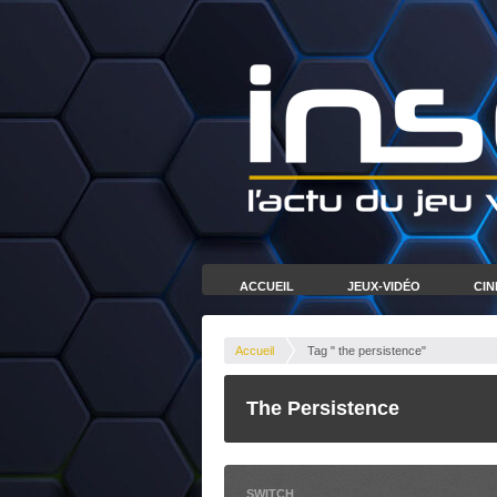
ACCUEIL
JEUX-VIDÉO
CI
Accueil
Tag " the persistence"
The Persistence
SWITCH