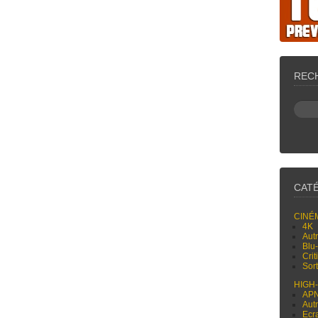
REC
CAT
CINÉ
4K
Aut
Blu
Cri
Sor
HIGH
AP
Aut
Ecr