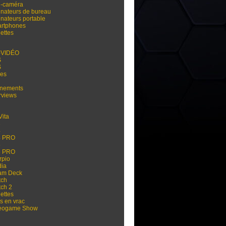
i-caméra
inateurs de bureau
inateurs portable
rtphones
ettes
-VIDÉO
S
S
res
nements
rviews
Vita
3
4
4 PRO
5
5 PRO
rpio
dia
am Deck
tch
tch 2
ettes
s en vrac
eogame Show