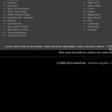
Guitare
High-tech
Damonx
Jeux-vidéo
Buzz du moment!
Livres
Jeux Jeux Jeux
Loisirs
Club Stephen King
Magazines
Gagnez des cadeaux
Non classé
Winbuz
PS5
Gamatomic
Quicktest
Secondes Peaux
Unboxing
Machines à sous
Contact
Tonerpartenaire
Concours2000
Le jeu video d'hier et de demain : tests, previews, reportages, news, concours, vidéos… P
Re
Mais aussi l'actualité du cinéma, des sorties
© 2006-2013 InsertCoin -
Mentions légales
-