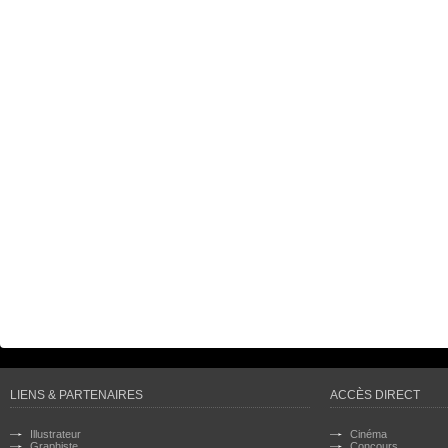
LIENS & PARTENAIRES
ACCÈS DIRECT
Illustrateur
Cinéma
Graphiste
Concours