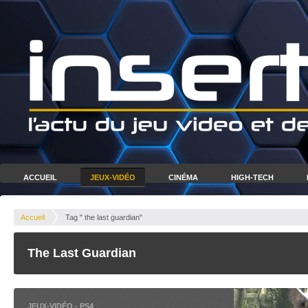
ACCUEIL
JEUX-VIDÉO
CINÉMA
HIGH-TECH
Accueil
Tag " the last guardian"
The Last Guardian
JEUX-VIDÉO
-
PS4