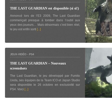
THE LAST GUARDIAN est disponible (si si!)
Annoncé lors de l’E3 2009, The Last Guardian
commençait presque à tomber dans l’oubli aux
yeux des joueurs… Mais désormais c’est bien réel,
le jeu est enfin sorti
[...]
JEUX-VIDÉO
-
PS4
THE LAST GUARDIAN – Nouveaux
screenshots
The Last Guardian, le jeu développé par Fumito
Ueda, ses équipes de la Team ICO et Japan Studio
sera disponible le 26 octobre en exclusivité sur
PS4. Voici
[...]