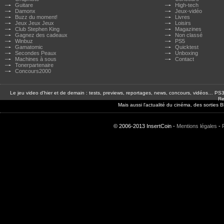
Guitare
High-tech
Damonx
Jeux-vidéo
Buzz du moment!
Livres
Jeux Jeux Jeux
Loisirs
Club Stephen King
Magazines
Gagnez des cadeaux
Non classé
Winbuz
PS5
Gamatomic
Quicktest
Secondes Peaux
Unboxing
Machines à sous
Contact
Tonerpartenaire
Concours2000
Le jeu video d'hier et de demain : tests, previews, reportages, news, concours, vidéos… P
Re
Mais aussi l'actualité du cinéma, des sorties
© 2006-2013 InsertCoin -
Mentions légales
-