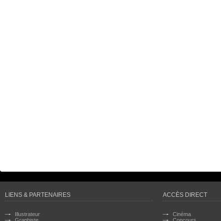
LIENS & PARTENAIRES
ACCÈS DIRECT
Illustrateur
Cinéma
Graphiste
Concours