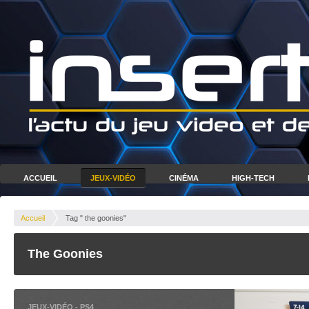
ACCUEIL
JEUX-VIDÉO
CINÉMA
HIGH-TECH
Accueil
Tag " the goonies"
The Goonies
JEUX-VIDÉO
-
PS4