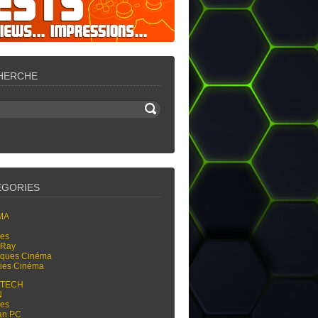
HERCHE
ÉGORIES
MA
res
-Ray
tiques Cinéma
ties Cinéma
-TECH
N
res
an PC