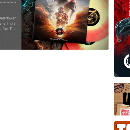
Watertower
é le Triple
u film The