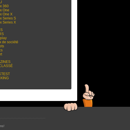
 U
x 360
x One
x One X
x Series S
x Series X
ES
RS
play
x de société
ets
cs
rt
ZINES
CLASSÉ
KTEST
XING
ns!