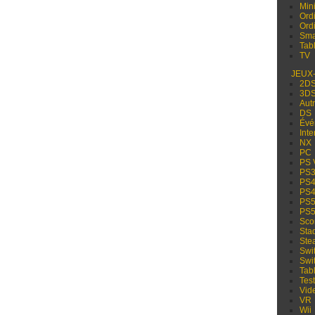
Min
Ord
Ord
Sma
Tabl
TV
JEUX
2D
3D
Aut
DS
Évé
Inte
NX
PC
PS 
PS
PS
PS
PS
PS
Sco
Sta
Ste
Swi
Swi
Tabl
Test
Vid
VR
Wii