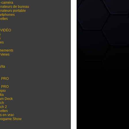
i-caméra
inateurs de bureau
inateurs portable
rtphones
ettes
-VIDÉO
S
S
res
nements
rviews
Vita
3
4
4 PRO
5
5 PRO
rpio
dia
am Deck
tch
tch 2
ettes
s en vrac
eogame Show