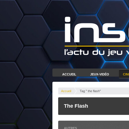
ACCUEIL
JEUX-VIDÉO
CI
Accueil
Tag " the flash"
The Flash
AUTRES