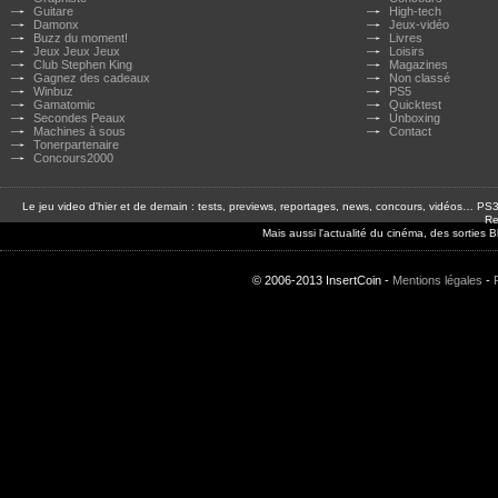
Guitare
High-tech
Damonx
Jeux-vidéo
Buzz du moment!
Livres
Jeux Jeux Jeux
Loisirs
Club Stephen King
Magazines
Gagnez des cadeaux
Non classé
Winbuz
PS5
Gamatomic
Quicktest
Secondes Peaux
Unboxing
Machines à sous
Contact
Tonerpartenaire
Concours2000
Le jeu video d'hier et de demain : tests, previews, reportages, news, concours, vidéos… P
Re
Mais aussi l'actualité du cinéma, des sorties
© 2006-2013 InsertCoin -
Mentions légales
-