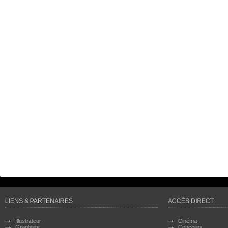
LIENS & PARTENAIRES
ACCÈS DIRECT
Illustrateur
Cinéma
Graphiste
Concours