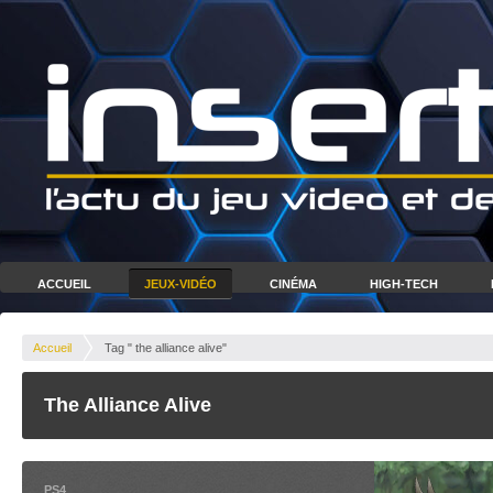
ACCUEIL
JEUX-VIDÉO
CINÉMA
HIGH-TECH
Accueil
Tag " the alliance alive"
The Alliance Alive
PS4