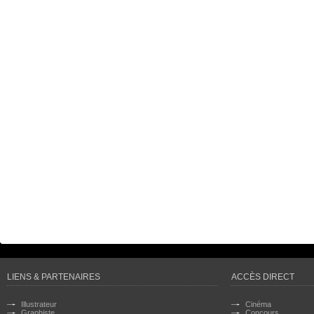
LIENS & PARTENAIRES
ACCÈS DIRECT
Illustrateur
Cinéma
Graphiste
Concours