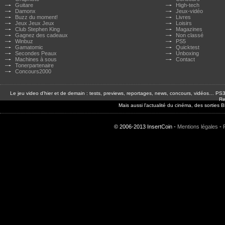
Guitare
High-tech
Damonx
Jeux-vidéo
Buzz du moment!
Livres
Jeux Jeux Jeux
Loisirs
Club Stephen King
Magazines
Gagnez des cadeaux
Non classé
Winbuz
PS5
Gamatomic
Quicktest
Secondes Peaux
Unboxing
Machines à sous
Contact
Tonerpartenaire
Concours2000
Le jeu video d'hier et de demain : tests, previews, reportages, news, concours, vidéos… P
Re
Mais aussi l'actualité du cinéma, des sorties
© 2006-2013 InsertCoin -
Mentions légales
-