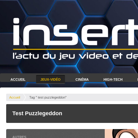
ACCUEIL
JEUX-VIDÉO
CINÉMA
HIGH-TECH
Accueil
Tag " test puzzlegeddon"
Test Puzzlegeddon
AUTRES