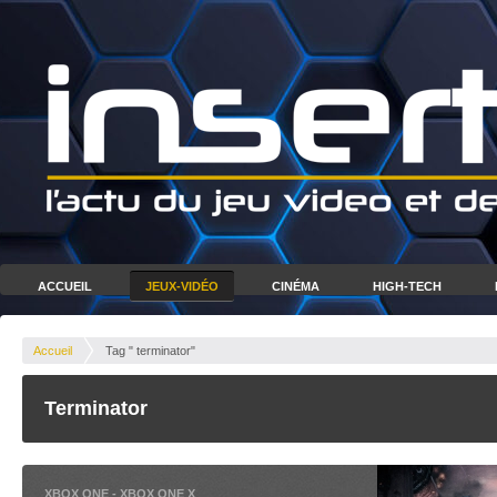
ACCUEIL
JEUX-VIDÉO
CINÉMA
HIGH-TECH
Accueil
Tag " terminator"
Terminator
XBOX ONE
-
XBOX ONE X