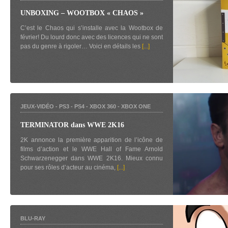
UNBOXING – WOOTBOX « CHAOS »
C’est le Chaos qui s’installe avec la Wootbox de
février! Du lourd donc avec des licences qui ne sont
pas du genre à rigoler… Voici en détails les
[...]
JEUX-VIDÉO
-
PS3
-
PS4
-
XBOX 360
-
XBOX ONE
TERMINATOR dans WWE 2K16
2K annonce la première apparition de l’icône de
films d’action et le WWE Hall of Fame Arnold
Schwarzenegger dans WWE 2K16. Mieux connu
pour ses rôles d’acteur au cinéma,
[...]
BLU-RAY