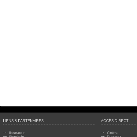
LIENS & PARTENAIRES
ACCÈS DIRECT
Illustrateur
Cinéma
Graphiste
Concours