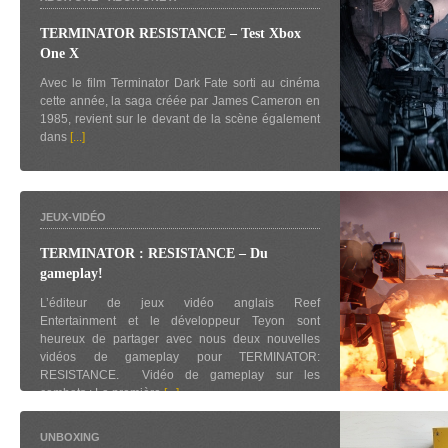
TERMINATOR RESISTANCE – Test Xbox
One X
Avec le film Terminator Dark Fate sorti au cinéma
cette année, la saga créée par James Cameron en
1985, revient sur le devant de la scène également
dans
[...]
JEUX-VIDÉO
TERMINATOR : RESISTANCE – Du
gameplay!
L’éditeur de jeux vidéo anglais Reef
Entertainment et le développeur Teyon sont
heureux de partager avec nous deux nouvelles
vidéos de gameplay pour TERMINATOR:
RESISTANCE. Vidéo de gameplay sur les
combats : La première
[...]
UNBOXING