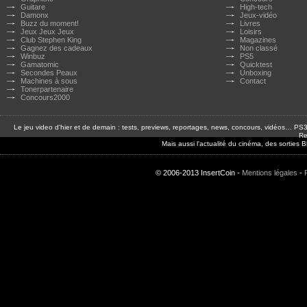
Guitare
High-tech
Damonx
Jeux-vidéo
Buzz du moment!
Livres
Jeux Jeux Jeux
Loisirs
Club Stephen King
Magazines
Gagnez des cadeaux
Non classé
Winbuz
PS5
Gamatomic
Quicktest
Secondes Peaux
Unboxing
Machines à sous
Contact
Tonerpartenaire
Concours2000
Le jeu video d'hier et de demain : tests, previews, reportages, news, concours, vidéos… P
Re
Mais aussi l'actualité du cinéma, des sorties
© 2006-2013 InsertCoin -
Mentions légales
-