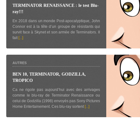
TERMINATOR RENAISSANCE : le test Blu-
ray!!!
En 2018 dans un monde Post-apocalyptique, John
Connor est à la tête d’un groupe de résistants qui
survit face à Skynet et son armée de Terminators. Il
fait
[...]
AUTRES
BEN 10, TERMINATOR, GODZILLA,
TROPICO
Ca ne rigole pas aujourd’hui avec des arrivages
comme le blu-ray de Terminator Renaissance ou
celui de Godzilla (1998) envoyés pas Sony Pictures
Home Entertainement. Ces blu-ray sortent
[...]