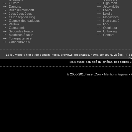
Guitare
High-tech
Damonx
Jeux-vidéo
Buzz du moment!
Livres
Jeux Jeux Jeux
Loisirs
Club Stephen King
Magazines
Gagnez des cadeaux
Non classé
Winbuz
PS5
Gamatomic
Quicktest
Secondes Peaux
Unboxing
Machines à sous
Contact
Tonerpartenaire
Concours2000
Le jeu video d'hier et de demain : tests, previews, reportages, news, concours, vidéos… P
Re
Mais aussi l'actualité du cinéma, des sorties
© 2006-2013 InsertCoin -
Mentions légales
-