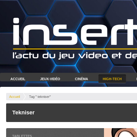
ACCUEIL
JEUX-VIDÉO
CINÉMA
HIGH-TECH
Accueil
Tag " tekniser"
Tekniser
TABLETTES