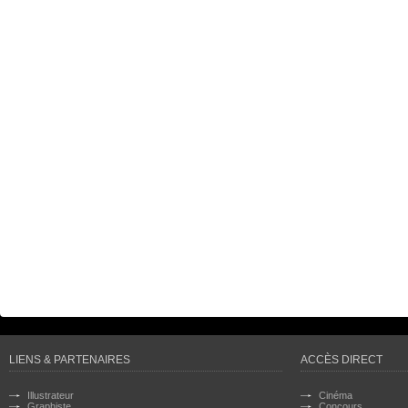
LIENS & PARTENAIRES
ACCÈS DIRECT
Illustrateur
Cinéma
Graphiste
Concours