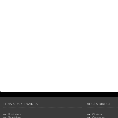
LIENS & PARTENAIRES
ACCÈS DIRECT
Illustrateur
Cinéma
Graphiste
Concours