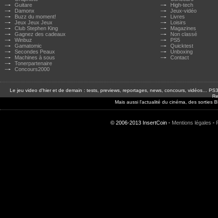
Guitare
High-tech
Damonx
Jeux-vidéo
Buzz du moment!
Livres
Jeux Jeux Jeux
Loisirs
Club Stephen King
Magazines
Gagnez des cadeaux
Non classé
Winbuz
PS5
Gamatomic
Quicktest
Secondes Peaux
Unboxing
Machines à sous
Contact
Tonerpartenaire
Concours2000
Le jeu video d'hier et de demain : tests, previews, reportages, news, concours, vidéos… P
Re
Mais aussi l'actualité du cinéma, des sorties
© 2006-2013 InsertCoin -
Mentions légales
-