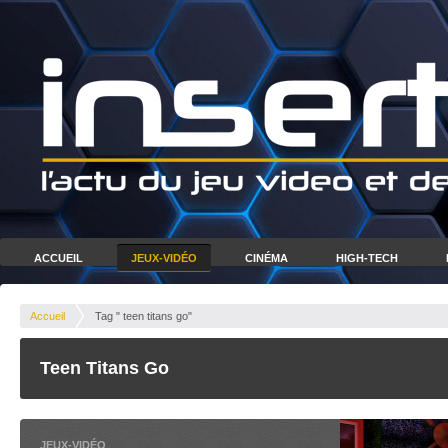
ACCUEIL
JEUX-VIDÉO
CINÉMA
HIGH-TECH
Accueil
Tag " teen titans go"
Teen Titans Go
JEUX-VIDÉO