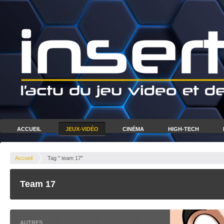
ACCUEIL
JEUX-VIDÉO
CINÉMA
HIGH-TECH
Accueil
Tag " team 17"
Team 17
AUTRES