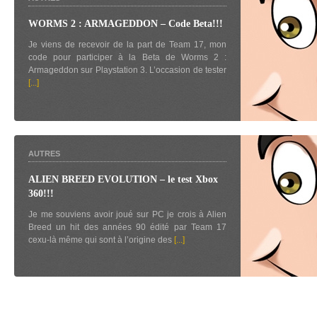
WORMS 2 : ARMAGEDDON – Code Beta!!!
Je viens de recevoir de la part de Team 17, mon
code pour participer à la Beta de Worms 2 :
Armageddon sur Playstation 3. L’occasion de tester
[...]
AUTRES
ALIEN BREED EVOLUTION – le test Xbox
360!!!
Je me souviens avoir joué sur PC je crois à Alien
Breed un hit des années 90 édité par Team 17
cexu-là même qui sont à l’origine des
[...]