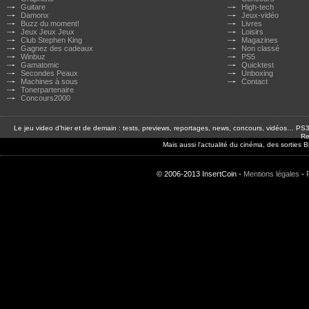
Guitare
High-tech
Damonx
Jeux-vidéo
Buzz du moment!
Livres
Jeux Jeux Jeux
Loisirs
Club Stephen King
Magazines
Gagnez des cadeaux
Non classé
Winbuz
PS5
Gamatomic
Quicktest
Secondes Peaux
Unboxing
Machines à sous
Contact
Tonerpartenaire
Concours2000
Le jeu video d'hier et de demain : tests, previews, reportages, news, concours, vidéos… P
Re
Mais aussi l'actualité du cinéma, des sorties
© 2006-2013 InsertCoin -
Mentions légales
-