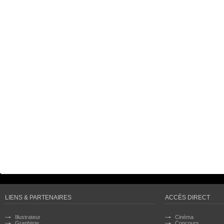
LIENS & PARTENAIRES
ACCÈS DIRECT
Illustrateur
Cinéma
Graphiste
Concours