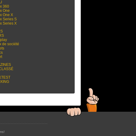
 U
x 360
x One
x One X
x Series S
x Series X
ES
RS
play
x de société
ets
cs
rt
ZINES
CLASSÉ
KTEST
XING
ns!