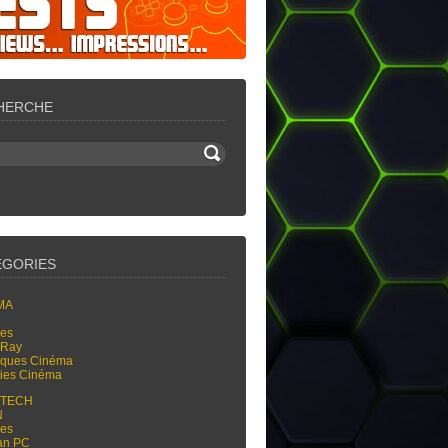
HERCHE
ÉGORIES
MA
res
-Ray
tiques Cinéma
ties Cinéma
-TECH
N
res
an PC