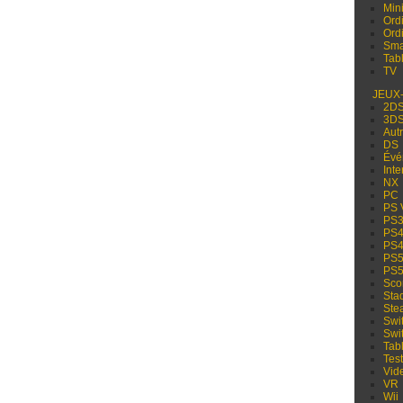
Min
Ord
Ord
Sma
Tabl
TV
JEUX
2D
3D
Aut
DS
Évé
Inte
NX
PC
PS 
PS
PS
PS
PS
PS
Sco
Sta
Ste
Swi
Swi
Tabl
Test
Vid
VR
Wii