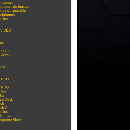
i-caméra
inateurs de bureau
inateurs portable
rtphones
ettes
-VIDÉO
S
S
res
nements
rviews
Vita
3
4
4 PRO
5
5 PRO
rpio
dia
am Deck
tch
tch 2
ettes
s en vrac
eogame Show