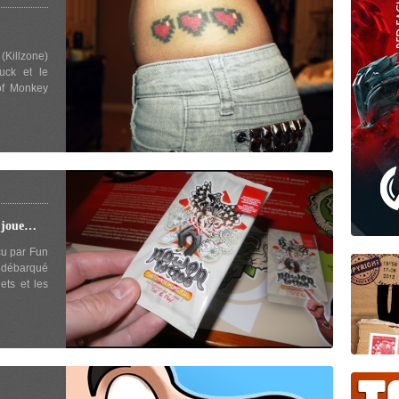
Killzone)
uck et le
of Monkey
 joue…
çu par Fun
 débarqué
ets et les