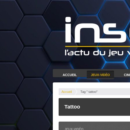
ACCUEIL
JEUX-VIDÉO
CI
Accueil
Tag " tattoo"
Tattoo
JEUX-VIDÉO