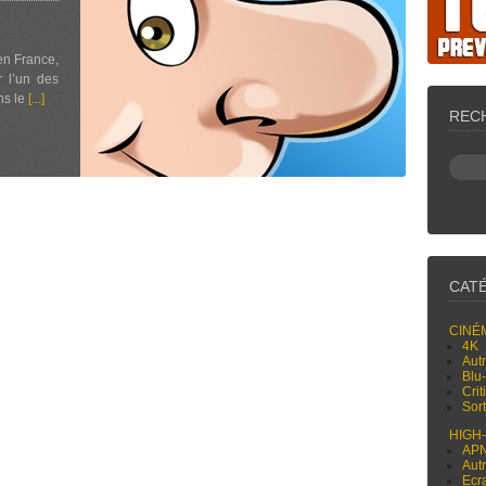
en France,
 l’un des
ns le
[...]
REC
CAT
CINÉ
4K
Aut
Blu
Cri
Sor
HIGH
AP
Aut
Ecr