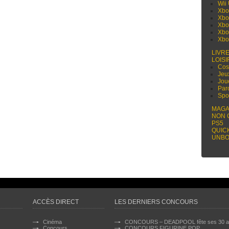
Wii
Xbo
Xbo
Xbo
Xbo
Xbo
LIVR
LOISI
Cos
Jeu
Jou
Par
Spo
MAGA
NON 
PS5
QUIC
UNBO
ACCÈS DIRECT
LES DERNIERS CONCOURS
Cinéma
CONCOURS – DEADPOOL fête ses 30 a
Concours
CONCOURS FIGURINE POP