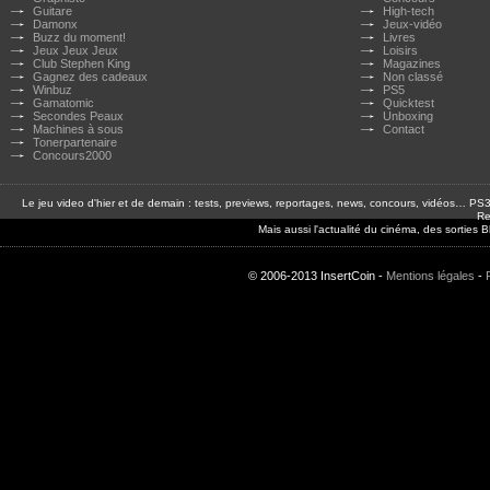
Guitare
High-tech
Damonx
Jeux-vidéo
Buzz du moment!
Livres
Jeux Jeux Jeux
Loisirs
Club Stephen King
Magazines
Gagnez des cadeaux
Non classé
Winbuz
PS5
Gamatomic
Quicktest
Secondes Peaux
Unboxing
Machines à sous
Contact
Tonerpartenaire
Concours2000
Le jeu video d'hier et de demain : tests, previews, reportages, news, concours, vidéos… P
Re
Mais aussi l'actualité du cinéma, des sorties
© 2006-2013 InsertCoin -
Mentions légales
-