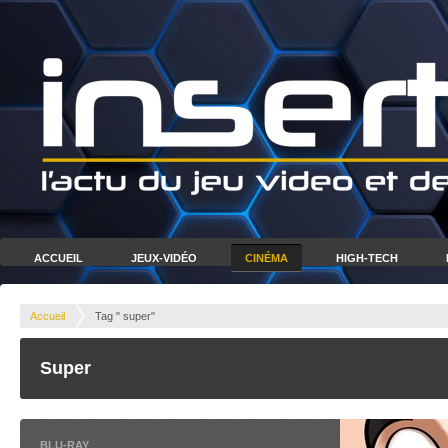
ACCUEIL
JEUX-VIDÉO
CINÉMA
HIGH-TECH
Accueil
Tag " super"
Super
BLU-RAY