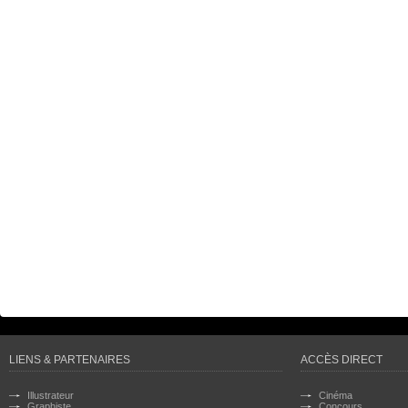
LIENS & PARTENAIRES
ACCÈS DIRECT
Illustrateur
Cinéma
Graphiste
Concours